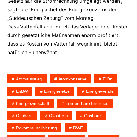
Gesetz auf die Stromrechnung umgelegt werden“,
sagte der Europachef des Energiekonzerns der
„Süddeutschen Zeitung“ vom Montag.
Dass Vattenfall aber durch das Verlagern der Kosten
durch gesetztliche Maßnahmen enorm profitiert,
dass es Kosten von Vattenfall wegnimmt, bleibt –
natürlich – unerwähnt.
Atomausstieg
Atomkonzerne
E.on
EnBW
Energienetze
Energiewende
Energiewirtschaft
Erneuerbare Energien
Offshore
Ökostrom
Onshore
Rekommunalisierung
RWE