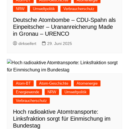
Atom-BT
Atom-Geschichte
Atomenergie
NRW
Umweltpolitik
Verbraucherschutz
Deutsche Atombombe – CDU-Spahn als
Einpeitscher – Urananreicherung Made
in Gronau – URENCO
dirkseifert
29. Juni 2025
Atom-BT
Atom-Geschichte
Atomenergie
Energiewende
NRW
Umweltpolitik
Verbraucherschutz
Hoch radioaktive Atomtransporte:
Linksfraktion sorgt für Einmischung im
Bundestag