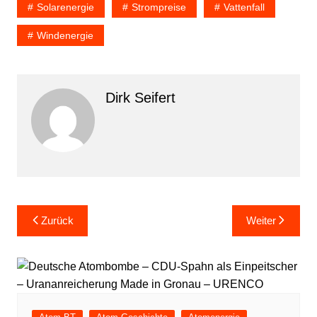
Solarenergie
Strompreise
Vattenfall
Windenergie
Dirk Seifert
Beitragsnavigation
Zurück
Weiter