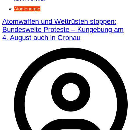
Atomenergie
Atomwaffen und Wettrüsten stoppen:
Bundesweite Proteste – Kungebung am
4. August auch in Gronau