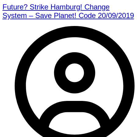
Future? Strike Hamburg! Change
System – Save Planet! Code 20/09/2019