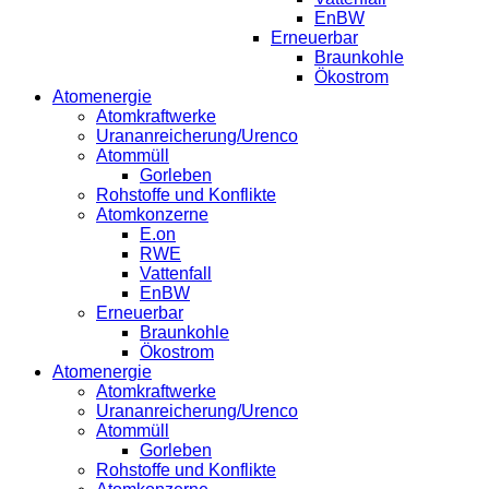
EnBW
Erneuerbar
Braunkohle
Ökostrom
Atomenergie
Atomkraftwerke
Urananreicherung/Urenco
Atommüll
Gorleben
Rohstoffe und Konflikte
Atomkonzerne
E.on
RWE
Vattenfall
EnBW
Erneuerbar
Braunkohle
Ökostrom
Atomenergie
Atomkraftwerke
Urananreicherung/Urenco
Atommüll
Gorleben
Rohstoffe und Konflikte