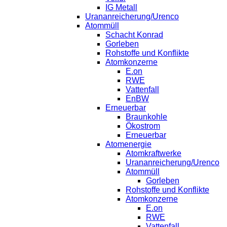
IG Metall
Urananreicherung/Urenco
Atommüll
Schacht Konrad
Gorleben
Rohstoffe und Konflikte
Atomkonzerne
E.on
RWE
Vattenfall
EnBW
Erneuerbar
Braunkohle
Ökostrom
Erneuerbar
Atomenergie
Atomkraftwerke
Urananreicherung/Urenco
Atommüll
Gorleben
Rohstoffe und Konflikte
Atomkonzerne
E.on
RWE
Vattenfall