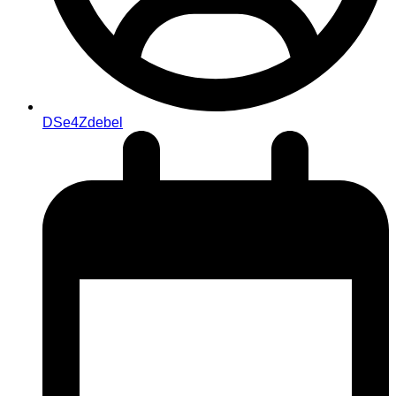
DSe4Zdebel