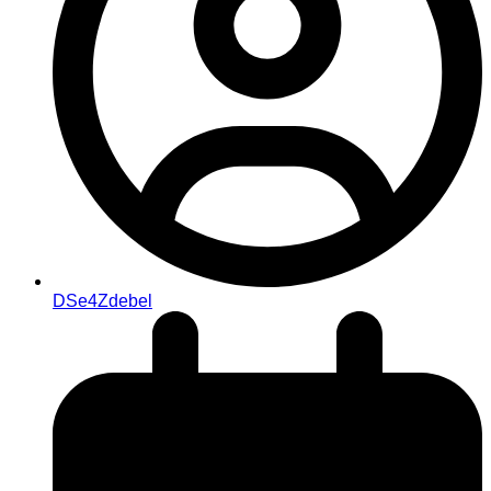
DSe4Zdebel