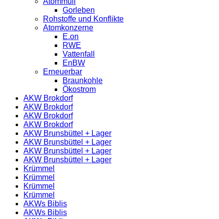
Atommüll
Gorleben
Rohstoffe und Konflikte
Atomkonzerne
E.on
RWE
Vattenfall
EnBW
Erneuerbar
Braunkohle
Ökostrom
AKW Brokdorf
AKW Brokdorf
AKW Brokdorf
AKW Brokdorf
AKW Brunsbüttel + Lager
AKW Brunsbüttel + Lager
AKW Brunsbüttel + Lager
AKW Brunsbüttel + Lager
Krümmel
Krümmel
Krümmel
Krümmel
AKWs Biblis
AKWs Biblis