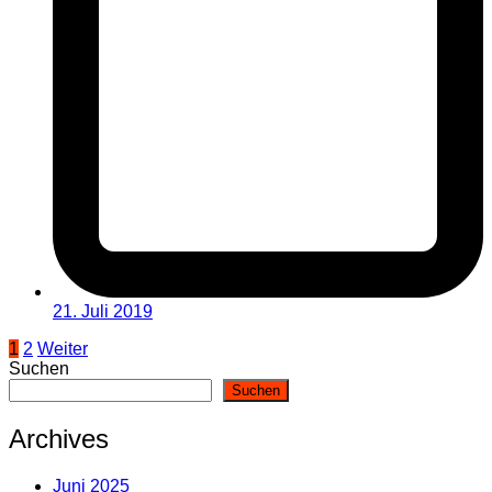
21. Juli 2019
Seitennummerierung
1
2
Weiter
Suchen
der
Suchen
Beiträge
Archives
Juni 2025