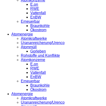
Atomkonzerne
E.on
RWE
Vattenfall
EnBW
Erneuerbar
Braunkohle
Ökostrom
Atomenergie
Atomkraftwerke
Urananreicherung/Urenco
Atommüll
Gorleben
Rohstoffe und Konflikte
Atomkonzerne
E.on
RWE
Vattenfall
EnBW
Erneuerbar
Braunkohle
Ökostrom
Atomenergie
Atomkraftwerke
Urananreicherung/Urenco