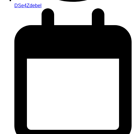
DSe4Zdebel