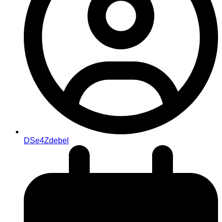
DSe4Zdebel