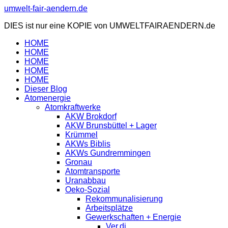
Zum
umwelt-fair-aendern.de
Inhalt
DIES ist nur eine KOPIE von UMWELTFAIRAENDERN.de
springen
HOME
HOME
HOME
HOME
HOME
Dieser Blog
Atomenergie
Atomkraftwerke
AKW Brokdorf
AKW Brunsbüttel + Lager
Krümmel
AKWs Biblis
AKWs Gundremmingen
Gronau
Atomtransporte
Uranabbau
Oeko-Sozial
Rekommunalisierung
Arbeitsplätze
Gewerkschaften + Energie
Ver.di