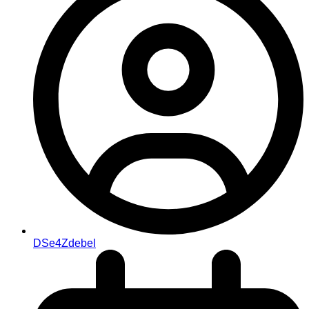
DSe4Zdebel