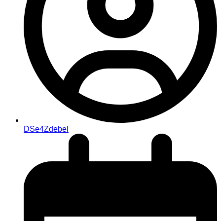
DSe4Zdebel