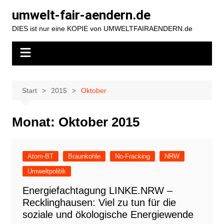
Zum
umwelt-fair-aendern.de
Inhalt
DIES ist nur eine KOPIE von UMWELTFAIRAENDERN.de
springen
Start
2015
Oktober
Monat:
Oktober 2015
Atom-BT
Braunkohle
No-Fracking
NRW
Umweltpolitik
Energiefachtagung LINKE.NRW –
Recklinghausen: Viel zu tun für die
soziale und ökologische Energiewende