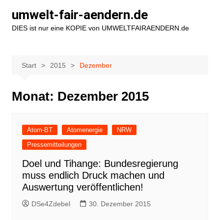
Zum
umwelt-fair-aendern.de
Inhalt
DIES ist nur eine KOPIE von UMWELTFAIRAENDERN.de
springen
Start
2015
Dezember
Monat:
Dezember 2015
Atom-BT
Atomenergie
NRW
Pressemitteilungen
Doel und Tihange: Bundesregierung
muss endlich Druck machen und
Auswertung veröffentlichen!
DSe4Zdebel
30. Dezember 2015