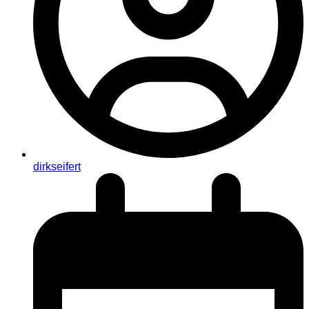
dirkseifert