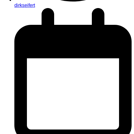
dirkseifert