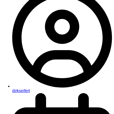
dirkseifert