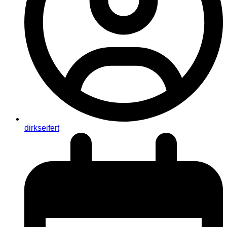
dirkseifert