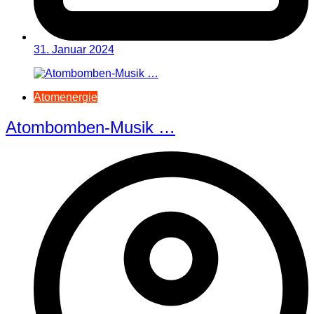
31. Januar 2024
Atomenergie
Atombomben-Musik …