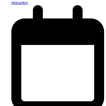
dirkseifert