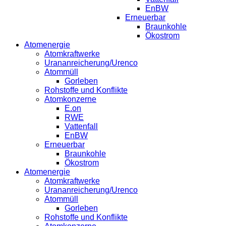
EnBW
Erneuerbar
Braunkohle
Ökostrom
Atomenergie
Atomkraftwerke
Urananreicherung/Urenco
Atommüll
Gorleben
Rohstoffe und Konflikte
Atomkonzerne
E.on
RWE
Vattenfall
EnBW
Erneuerbar
Braunkohle
Ökostrom
Atomenergie
Atomkraftwerke
Urananreicherung/Urenco
Atommüll
Gorleben
Rohstoffe und Konflikte