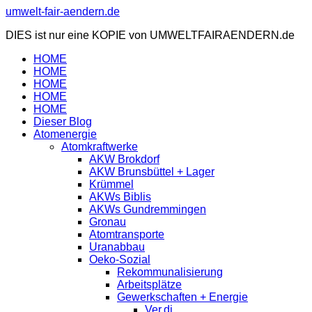
Zum
umwelt-fair-aendern.de
Inhalt
DIES ist nur eine KOPIE von UMWELTFAIRAENDERN.de
springen
HOME
HOME
HOME
HOME
HOME
Dieser Blog
Atomenergie
Atomkraftwerke
AKW Brokdorf
AKW Brunsbüttel + Lager
Krümmel
AKWs Biblis
AKWs Gundremmingen
Gronau
Atomtransporte
Uranabbau
Oeko-Sozial
Rekommunalisierung
Arbeitsplätze
Gewerkschaften + Energie
Ver.di