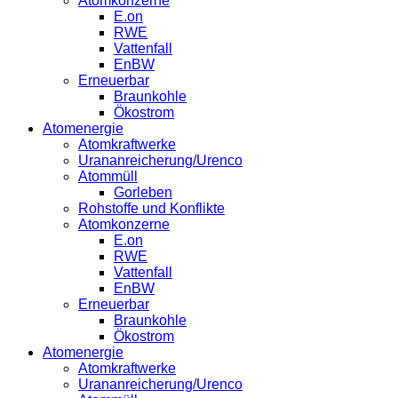
Atomkonzerne
E.on
RWE
Vattenfall
EnBW
Erneuerbar
Braunkohle
Ökostrom
Atomenergie
Atomkraftwerke
Urananreicherung/Urenco
Atommüll
Gorleben
Rohstoffe und Konflikte
Atomkonzerne
E.on
RWE
Vattenfall
EnBW
Erneuerbar
Braunkohle
Ökostrom
Atomenergie
Atomkraftwerke
Urananreicherung/Urenco