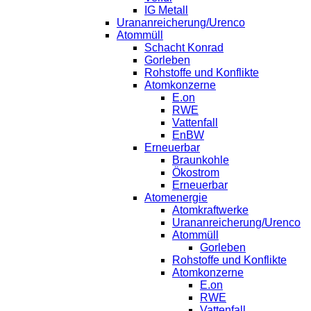
IG Metall
Urananreicherung/Urenco
Atommüll
Schacht Konrad
Gorleben
Rohstoffe und Konflikte
Atomkonzerne
E.on
RWE
Vattenfall
EnBW
Erneuerbar
Braunkohle
Ökostrom
Erneuerbar
Atomenergie
Atomkraftwerke
Urananreicherung/Urenco
Atommüll
Gorleben
Rohstoffe und Konflikte
Atomkonzerne
E.on
RWE
Vattenfall