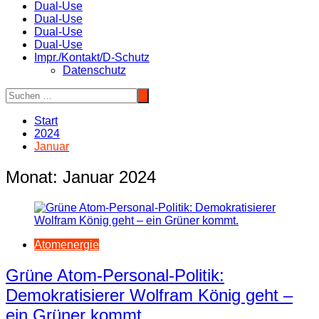
Dual-Use
Dual-Use
Dual-Use
Dual-Use
Impr./Kontakt/D-Schutz
Datenschutz
Start
2024
Januar
Monat:
Januar 2024
Atomenergie
Grüne Atom-Personal-Politik:
Demokratisierer Wolfram König geht –
ein Grüner kommt.