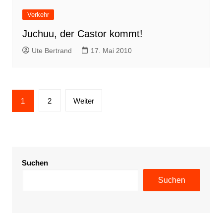
Verkehr
Juchuu, der Castor kommt!
Ute Bertrand
17. Mai 2010
Seitennummerierung
1
2
Weiter
der
Beiträge
Suchen
Suchen