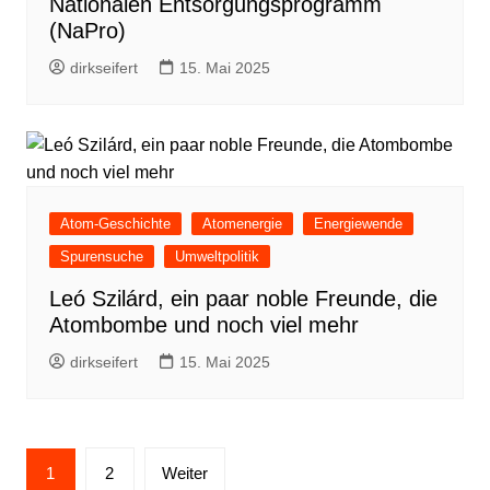
Nationalen Entsorgungsprogramm
(NaPro)
dirkseifert
15. Mai 2025
Atom-Geschichte
Atomenergie
Energiewende
Spurensuche
Umweltpolitik
Leó Szilárd, ein paar noble Freunde, die
Atombombe und noch viel mehr
dirkseifert
15. Mai 2025
Seitennummerierung
1
2
Weiter