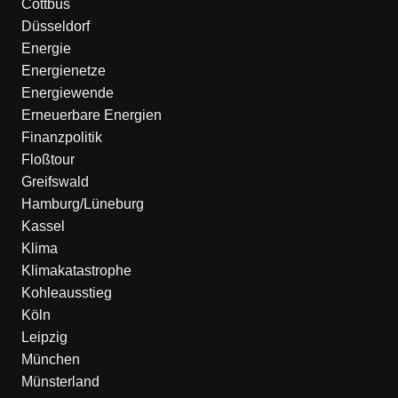
Cottbus
Düsseldorf
Energie
Energienetze
Energiewende
Erneuerbare Energien
Finanzpolitik
Floßtour
Greifswald
Hamburg/Lüneburg
Kassel
Klima
Klimakatastrophe
Kohleausstieg
Köln
Leipzig
München
Münsterland