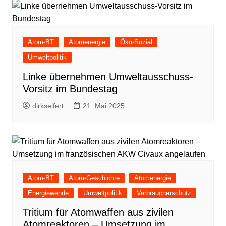
Atom-BT
Atomenergie
Öko-Sozial
Umweltpolitik
Linke übernehmen Umweltausschuss-
Vorsitz im Bundestag
dirkseifert
21. Mai 2025
Atom-BT
Atom-Geschichte
Atomenergie
Energiewende
Umweltpolitik
Verbraucherschutz
Tritium für Atomwaffen aus zivilen
Atomreaktoren – Umsetzung im