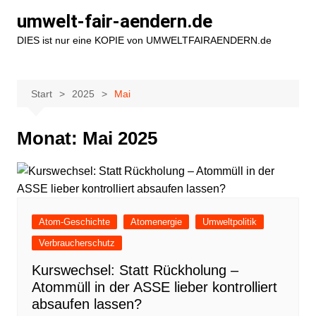
Zum
umwelt-fair-aendern.de
Inhalt
DIES ist nur eine KOPIE von UMWELTFAIRAENDERN.de
springen
Start
2025
Mai
Monat:
Mai 2025
Atom-Geschichte
Atomenergie
Umweltpolitik
Verbraucherschutz
Kurswechsel: Statt Rückholung –
Atommüll in der ASSE lieber kontrolliert
absaufen lassen?