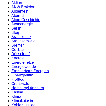
Aktion
AKW Brokdorf
Allgemein
Atom-BT
Atom-Geschichte
Atomenergie
Berlin
Blog
Braunkohle
Braunschweig
Bremen
Cottbus
Düsseldorf
Energie
Energienetze
Energiewende
Erneuerbare Energien
Finanzpolitik
Floßtour
Greifswald
Hamburg/Lüneburg
Kassel
Klima
Klimakatastrophe
Kohleausstieg