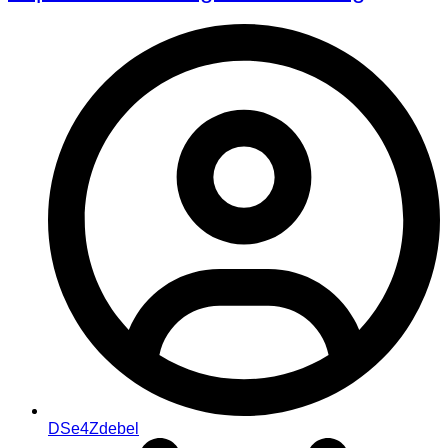
DSe4Zdebel