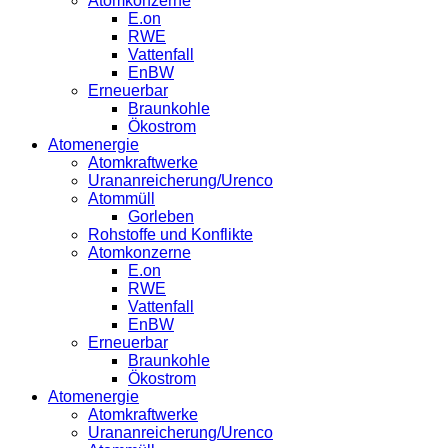
Atomkonzerne
E.on
RWE
Vattenfall
EnBW
Erneuerbar
Braunkohle
Ökostrom
Atomenergie
Atomkraftwerke
Urananreicherung/Urenco
Atommüll
Gorleben
Rohstoffe und Konflikte
Atomkonzerne
E.on
RWE
Vattenfall
EnBW
Erneuerbar
Braunkohle
Ökostrom
Atomenergie
Atomkraftwerke
Urananreicherung/Urenco