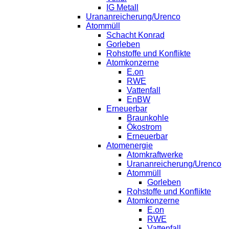
IG Metall
Urananreicherung/Urenco
Atommüll
Schacht Konrad
Gorleben
Rohstoffe und Konflikte
Atomkonzerne
E.on
RWE
Vattenfall
EnBW
Erneuerbar
Braunkohle
Ökostrom
Erneuerbar
Atomenergie
Atomkraftwerke
Urananreicherung/Urenco
Atommüll
Gorleben
Rohstoffe und Konflikte
Atomkonzerne
E.on
RWE
Vattenfall