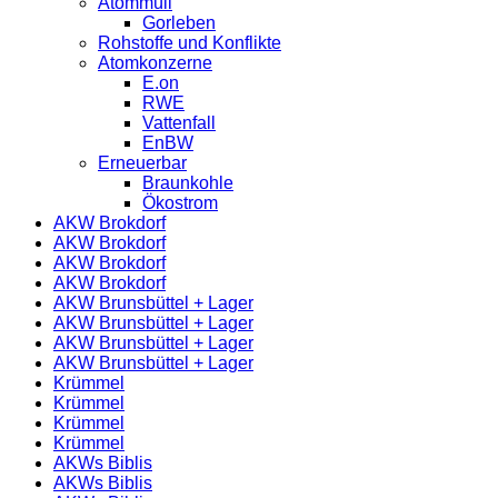
Atommüll
Gorleben
Rohstoffe und Konflikte
Atomkonzerne
E.on
RWE
Vattenfall
EnBW
Erneuerbar
Braunkohle
Ökostrom
AKW Brokdorf
AKW Brokdorf
AKW Brokdorf
AKW Brokdorf
AKW Brunsbüttel + Lager
AKW Brunsbüttel + Lager
AKW Brunsbüttel + Lager
AKW Brunsbüttel + Lager
Krümmel
Krümmel
Krümmel
Krümmel
AKWs Biblis
AKWs Biblis