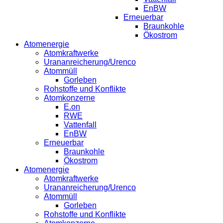
EnBW
Erneuerbar
Braunkohle
Ökostrom
Atomenergie
Atomkraftwerke
Urananreicherung/Urenco
Atommüll
Gorleben
Rohstoffe und Konflikte
Atomkonzerne
E.on
RWE
Vattenfall
EnBW
Erneuerbar
Braunkohle
Ökostrom
Atomenergie
Atomkraftwerke
Urananreicherung/Urenco
Atommüll
Gorleben
Rohstoffe und Konflikte