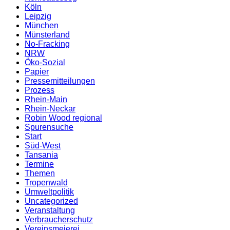
Köln
Leipzig
München
Münsterland
No-Fracking
NRW
Öko-Sozial
Papier
Pressemitteilungen
Prozess
Rhein-Main
Rhein-Neckar
Robin Wood regional
Spurensuche
Start
Süd-West
Tansania
Termine
Themen
Tropenwald
Umweltpolitik
Uncategorized
Veranstaltung
Verbraucherschutz
Vereinsmeierei