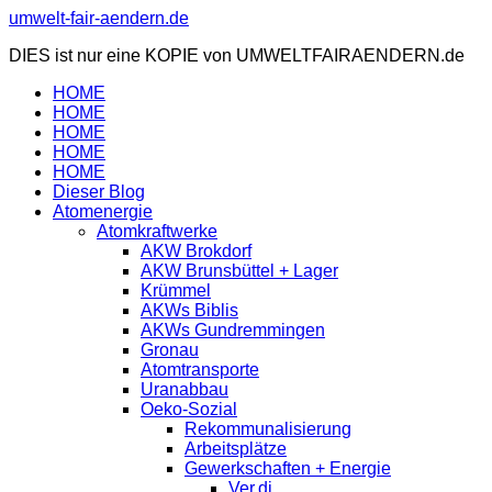
Zum
umwelt-fair-aendern.de
Inhalt
DIES ist nur eine KOPIE von UMWELTFAIRAENDERN.de
springen
HOME
HOME
HOME
HOME
HOME
Dieser Blog
Atomenergie
Atomkraftwerke
AKW Brokdorf
AKW Brunsbüttel + Lager
Krümmel
AKWs Biblis
AKWs Gundremmingen
Gronau
Atomtransporte
Uranabbau
Oeko-Sozial
Rekommunalisierung
Arbeitsplätze
Gewerkschaften + Energie
Ver.di