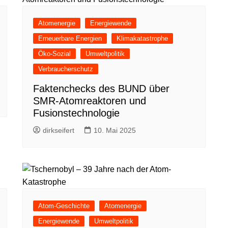
Atomenergie
Energiewende
Erneuerbare Energien
Klimakatastrophe
Öko-Sozial
Umweltpolitik
Verbraucherschutz
Faktenchecks des BUND über
SMR-Atomreaktoren und
Fusionstechnologie
dirkseifert
10. Mai 2025
Atom-Geschichte
Atomenergie
Energiewende
Umweltpolitik