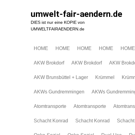
Zum
Inhalt
umwelt-fair-aendern.de
springen
DIES ist nur eine KOPIE von
UMWELTFAIRAENDERN.de
HOME
HOME
HOME
HOME
HOME
AKW Brokdorf
AKW Brokdorf
AKW Brokdo
AKW Brunsbüttel + Lager
Krümmel
Krüm
AKWs Gundremmingen
AKWs Gundremmin
Atomtransporte
Atomtransporte
Atomtrans
Schacht Konrad
Schacht Konrad
Schacht