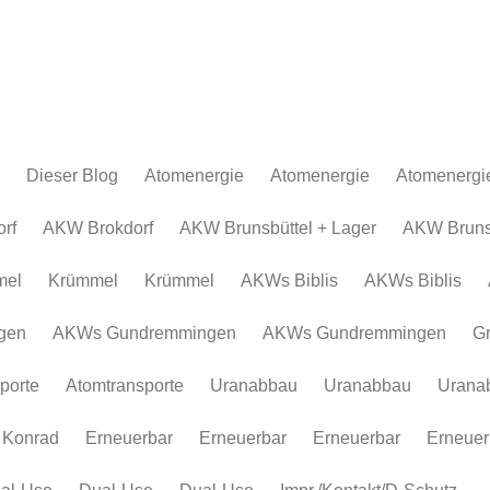
Dieser Blog
Atomenergie
Atomenergie
Atomenergi
Atomkraftwerke
Atomkraftwerke
AKW Brokdor
Atomkraftw
rf
AKW Brokdorf
AKW Brunsbüttel + Lager
AKW Brunsb
Urananreicherung/Urenco
AKW Brunsbüt
Urananreich
mel
Krümmel
Krümmel
AKWs Biblis
AKWs Biblis
Atommüll
Krümmel
Atommüll
Rohstoffe und Konflikte
AKWs Biblis
Rohstoffe un
gen
AKWs Gundremmingen
AKWs Gundremmingen
G
Atomkonzerne
AKWs Gundr
Atomkonzer
porte
Atomtransporte
Uranabbau
Uranabbau
Urana
Erneuerbar
Gronau
Erneuerbar
Atomtranspor
 Konrad
Erneuerbar
Erneuerbar
Erneuerbar
Erneuer
Uranabbau