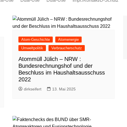
al-Use
Dual-Use
Dual-Use
Impr./Kontakt/D-Schutz
Oeko-Sozial
Datenschutz
Ver.di
IG Metall
Atom-Geschichte
Atomenergie
Umweltpolitik
Verbraucherschutz
Atommüll Jülich – NRW :
Bundesrechnungshof und der
Beschluss im Haushaltsausschuss
2022
dirkseifert
13. Mai 2025