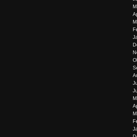
M
A
M
F
J
D
N
O
S
A
J
J
M
A
M
F
J
D