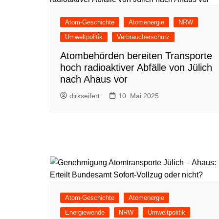
Atom-Geschichte
Atomenergie
NRW
Umweltpolitik
Verbraucherschutz
Atombehörden bereiten Transporte
hoch radioaktiver Abfälle von Jülich
nach Ahaus vor
dirkseifert
10. Mai 2025
Atom-Geschichte
Atomenergie
Energiewende
NRW
Umweltpolitik