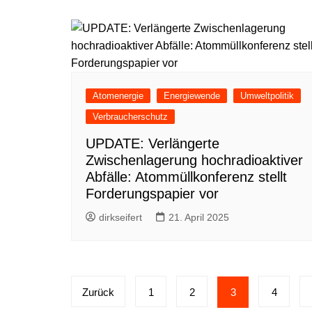
Atomenergie
Energiewende
Umweltpolitik
Verbraucherschutz
UPDATE: Verlängerte
Zwischenlagerung hochradioaktiver
Abfälle: Atommüllkonferenz stellt
Forderungspapier vor
dirkseifert
21. April 2025
Seitennummerierung
Zurück
1
2
3
4