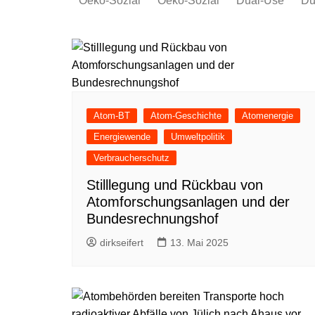
Oeko-Sozial
Oeko-Sozial
Dual-Use
Du
Rekommunalisierung
Rekommunalisierung
Arbeitsplätze
Arbeitsplätze
Gewerkschaften + Energie
Gewerkschaften + Energie
Ver.di
IG Metall
Atom-BT
Atom-Geschichte
Atomenergie
Energiewende
Umweltpolitik
Verbraucherschutz
Stilllegung und Rückbau von
Atomforschungsanlagen und der
Bundesrechnungshof
dirkseifert
13. Mai 2025