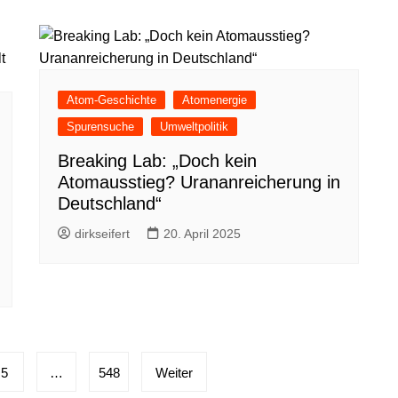
Atom-Geschichte
Atomenergie
Spurensuche
Umweltpolitik
Breaking Lab: „Doch kein
Atomausstieg? Urananreicherung in
Deutschland“
dirkseifert
20. April 2025
5
…
548
Weiter