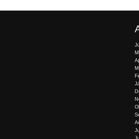
J
M
A
M
F
J
D
N
O
S
A
J
J