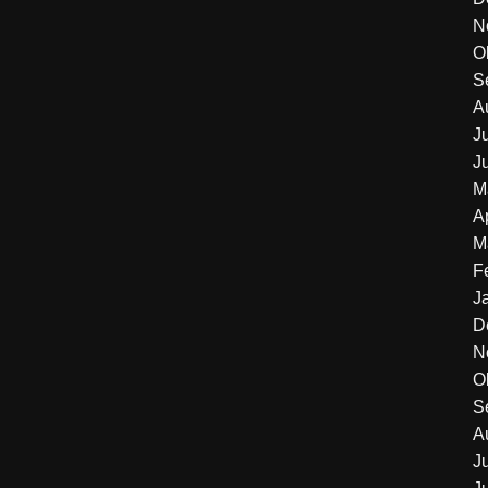
N
O
S
A
J
J
M
A
M
F
J
D
N
O
S
A
J