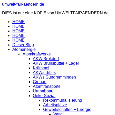
Zum
umwelt-fair-aendern.de
Inhalt
DIES ist nur eine KOPIE von UMWELTFAIRAENDERN.de
springen
HOME
HOME
HOME
HOME
HOME
Dieser Blog
Atomenergie
Atomkraftwerke
AKW Brokdorf
AKW Brunsbüttel + Lager
Krümmel
AKWs Biblis
AKWs Gundremmingen
Gronau
Atomtransporte
Uranabbau
Oeko-Sozial
Rekommunalisierung
Arbeitsplätze
Gewerkschaften + Energie
Ver.di