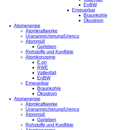
EnBW
Erneuerbar
Braunkohle
Ökostrom
Atomenergie
Atomkraftwerke
Urananreicherung/Urenco
Atommüll
Gorleben
Rohstoffe und Konflikte
Atomkonzerne
E.on
RWE
Vattenfall
EnBW
Erneuerbar
Braunkohle
Ökostrom
Atomenergie
Atomkraftwerke
Urananreicherung/Urenco
Atommüll
Gorleben
Rohstoffe und Konflikte