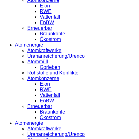
Atomkonzerne
E.on
RWE
Vattenfall
EnBW
Erneuerbar
Braunkohle
Ökostrom
Atomenergie
Atomkraftwerke
Urananreicherung/Urenco
Atommüll
Gorleben
Rohstoffe und Konflikte
Atomkonzerne
E.on
RWE
Vattenfall
EnBW
Erneuerbar
Braunkohle
Ökostrom
Atomenergie
Atomkraftwerke
Urananreicherung/Urenco