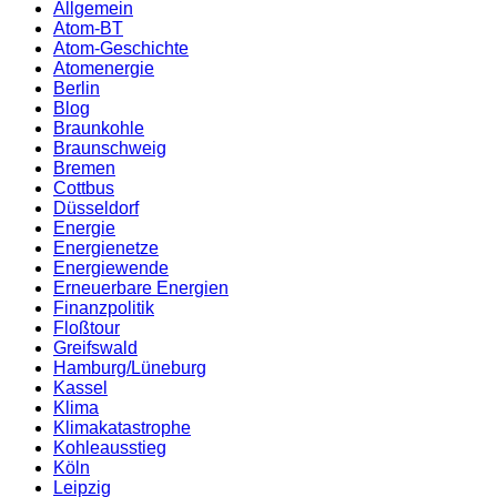
Allgemein
Atom-BT
Atom-Geschichte
Atomenergie
Berlin
Blog
Braunkohle
Braunschweig
Bremen
Cottbus
Düsseldorf
Energie
Energienetze
Energiewende
Erneuerbare Energien
Finanzpolitik
Floßtour
Greifswald
Hamburg/Lüneburg
Kassel
Klima
Klimakatastrophe
Kohleausstieg
Köln
Leipzig