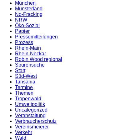
München
Münsterland
No-Fracking
NRW
Öko-Sozial
Papier
Pressemitteilungen
Prozess
Rhein-Main
Rhein-Neckar
Robin Wood regional
Spurensuche
Start
Süd-West
Tansania
Termine
Themen
Tropenwald
Umweltpolitik
Uncategorized
Veranstaltung
Verbraucherschutz
Vereinsmeierei
Verkehr
Wald