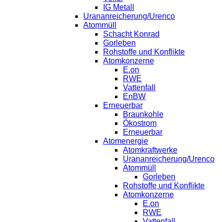
IG Metall
Urananreicherung/Urenco
Atommüll
Schacht Konrad
Gorleben
Rohstoffe und Konflikte
Atomkonzerne
E.on
RWE
Vattenfall
EnBW
Erneuerbar
Braunkohle
Ökostrom
Erneuerbar
Atomenergie
Atomkraftwerke
Urananreicherung/Urenco
Atommüll
Gorleben
Rohstoffe und Konflikte
Atomkonzerne
E.on
RWE
Vattenfall