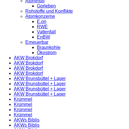
Atommüll
Gorleben
Rohstoffe und Konflikte
Atomkonzerne
E.on
RWE
Vattenfall
EnBW
Erneuerbar
Braunkohle
Ökostrom
AKW Brokdorf
AKW Brokdorf
AKW Brokdorf
AKW Brokdorf
AKW Brunsbüttel + Lager
AKW Brunsbüttel + Lager
AKW Brunsbüttel + Lager
AKW Brunsbüttel + Lager
Krümmel
Krümmel
Krümmel
Krümmel
AKWs Biblis
AKWs Biblis