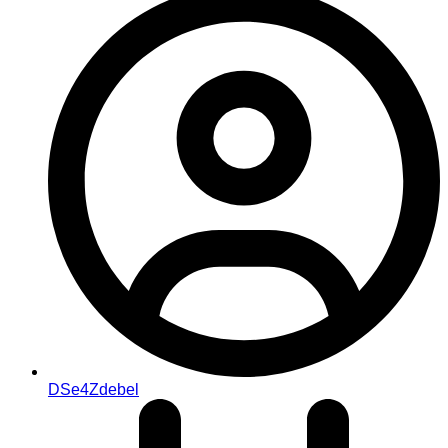
DSe4Zdebel