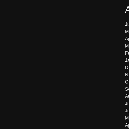
J
M
A
M
F
J
D
N
O
S
A
J
J
M
A