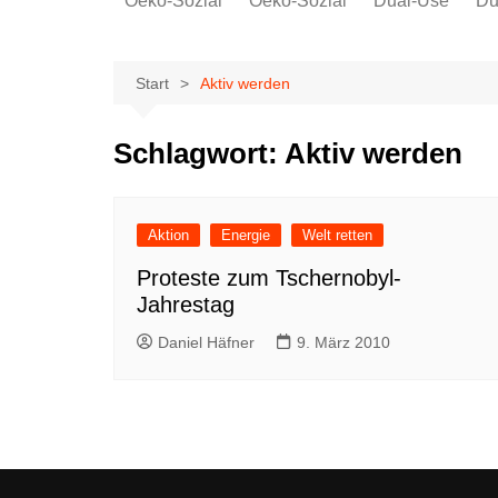
Oeko-Sozial
Oeko-Sozial
Dual-Use
Du
Rekommunalisierung
Rekommunalisierung
Arbeitsplätze
Arbeitsplätze
Start
Aktiv werden
Gewerkschaften + Energie
Gewerkschaften + Energie
Ver.di
Schlagwort:
Aktiv werden
IG Metall
Aktion
Energie
Welt retten
Proteste zum Tschernobyl-
Jahrestag
Daniel Häfner
9. März 2010