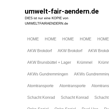
Zum
Inhalt
umwelt-fair-aendern.de
springen
DIES ist nur eine KOPIE von
UMWELTFAIRAENDERN.de
HOME
HOME
HOME
HOME
HOME
AKW Brokdorf
AKW Brokdorf
AKW Brokdo
AKW Brunsbüttel + Lager
Krümmel
Krüm
AKWs Gundremmingen
AKWs Gundremmin
Atomtransporte
Atomtransporte
Atomtrans
Schacht Konrad
Schacht Konrad
Schacht