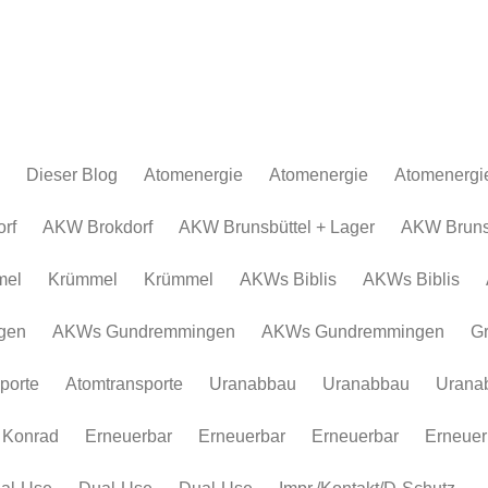
Dieser Blog
Atomenergie
Atomenergie
Atomenergi
Atomkraftwerke
Atomkraftwerke
AKW Brokdor
Atomkraftw
rf
AKW Brokdorf
AKW Brunsbüttel + Lager
AKW Brunsb
Urananreicherung/Urenco
AKW Brunsbüt
Urananreich
mel
Krümmel
Krümmel
AKWs Biblis
AKWs Biblis
Atommüll
Krümmel
Atommüll
Rohstoffe und Konflikte
AKWs Biblis
Rohstoffe un
gen
AKWs Gundremmingen
AKWs Gundremmingen
G
Atomkonzerne
AKWs Gundr
Atomkonzer
porte
Atomtransporte
Uranabbau
Uranabbau
Urana
Erneuerbar
Gronau
Erneuerbar
Atomtranspor
 Konrad
Erneuerbar
Erneuerbar
Erneuerbar
Erneuer
Uranabbau