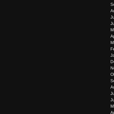
S
A
J
J
M
A
M
F
J
D
N
O
S
A
J
J
M
A