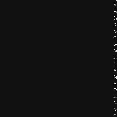
M
F
J
D
N
O
S
A
J
J
M
A
M
F
J
D
N
O