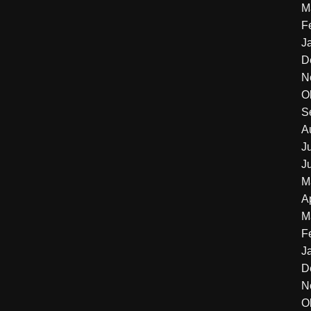
M
F
J
D
N
O
S
A
J
J
M
A
M
F
J
D
N
O