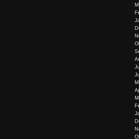
M
F
J
D
N
O
S
A
J
J
M
A
M
F
J
D
N
O