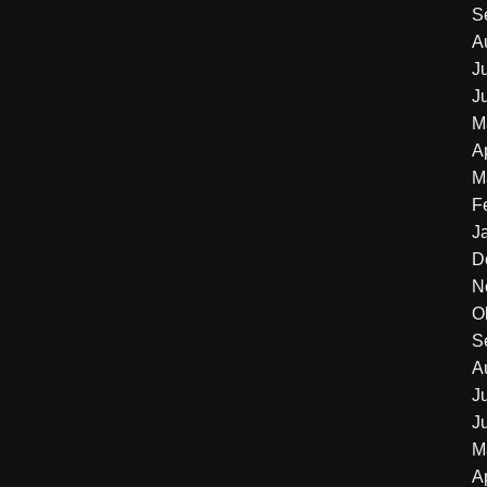
S
A
J
J
M
A
M
F
J
D
N
O
S
A
J
J
M
A