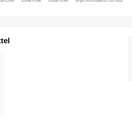
al-Use
Dual-Use
Dual-Use
Impr./Kontakt/D-Schutz
Oeko-Sozial
Datenschutz
Ver.di
tel
IG Metall