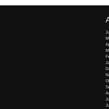
J
M
A
M
F
J
D
N
O
S
A
J
J