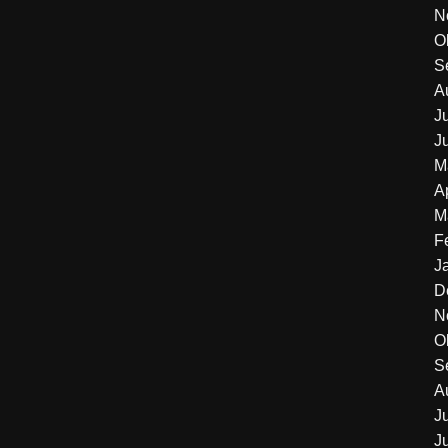
N
O
S
A
J
J
M
A
M
F
J
D
N
O
S
A
J
J