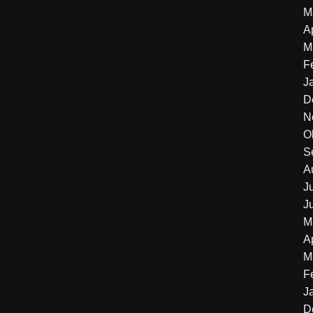
M
A
M
F
J
D
N
O
S
A
J
J
M
A
M
F
J
D