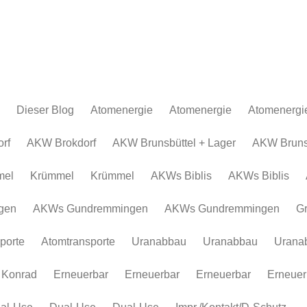
Dieser Blog
Atomenergie
Atomenergie
Atomenergi
Atomkraftwerke
Atomkraftwerke
AKW Brokdor
Atomkraftw
rf
AKW Brokdorf
AKW Brunsbüttel + Lager
AKW Brunsb
Urananreicherung/Urenco
AKW Brunsbüt
Urananreich
mel
Krümmel
Krümmel
AKWs Biblis
AKWs Biblis
Atommüll
Krümmel
Atommüll
Rohstoffe und Konflikte
AKWs Biblis
Rohstoffe un
gen
AKWs Gundremmingen
AKWs Gundremmingen
G
Atomkonzerne
AKWs Gundr
Atomkonzer
porte
Atomtransporte
Uranabbau
Uranabbau
Urana
Erneuerbar
Gronau
Erneuerbar
Atomtranspor
 Konrad
Erneuerbar
Erneuerbar
Erneuerbar
Erneuer
Uranabbau