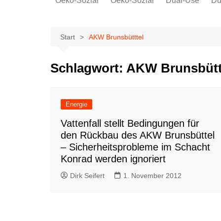
Oeko-Sozial
Oeko-Sozial
Dual-Use
Du
Rekommunalisierung
Rekommunalisierung
Arbeitsplätze
Arbeitsplätze
Start
AKW Brunsbütttel
Gewerkschaften + Energie
Gewerkschaften + Energie
Ver.di
Schlagwort:
AKW Brunsbütt
IG Metall
Energie
Vattenfall stellt Bedingungen für
den Rückbau des AKW Brunsbüttel
– Sicherheitsprobleme im Schacht
Konrad werden ignoriert
Dirk Seifert
1. November 2012