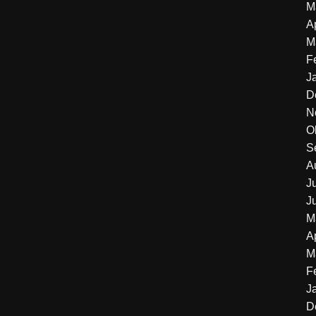
M
A
M
F
J
D
N
O
S
A
J
J
M
A
M
F
J
D