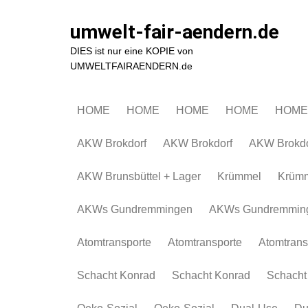
Zum
Inhalt
umwelt-fair-aendern.de
springen
DIES ist nur eine KOPIE von
UMWELTFAIRAENDERN.de
HOME
HOME
HOME
HOME
HOME
AKW Brokdorf
AKW Brokdorf
AKW Brokdo
AKW Brunsbüttel + Lager
Krümmel
Krüm
AKWs Gundremmingen
AKWs Gundremmin
Atomtransporte
Atomtransporte
Atomtrans
Schacht Konrad
Schacht Konrad
Schacht