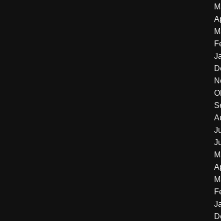
M
A
M
F
J
D
N
O
S
A
J
J
M
A
M
F
J
D