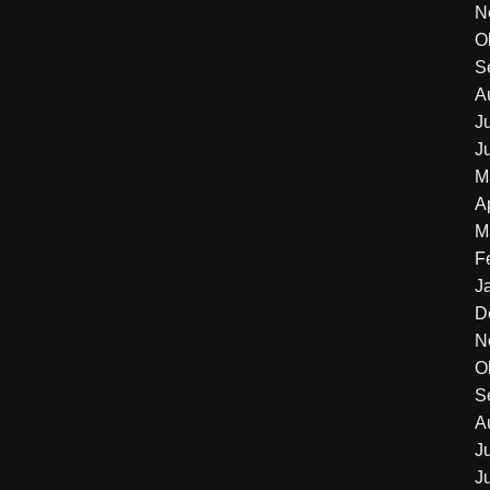
N
O
S
A
J
J
M
A
M
F
J
D
N
O
S
A
J
J