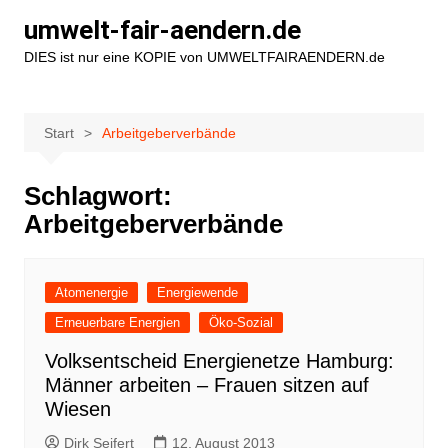
Zum
umwelt-fair-aendern.de
Inhalt
DIES ist nur eine KOPIE von UMWELTFAIRAENDERN.de
springen
Start
Arbeitgeberverbände
Schlagwort:
Arbeitgeberverbände
Atomenergie
Energiewende
Erneuerbare Energien
Öko-Sozial
Volksentscheid Energienetze Hamburg:
Männer arbeiten – Frauen sitzen auf
Wiesen
Dirk Seifert
12. August 2013