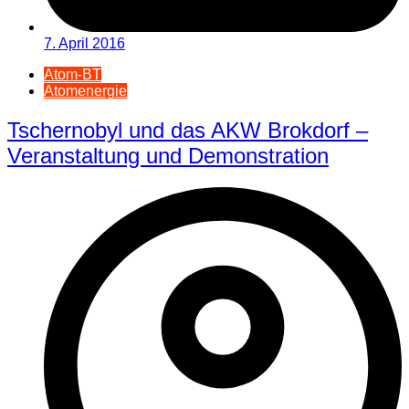
7. April 2016
Atom-BT
Atomenergie
Tschernobyl und das AKW Brokdorf –
Veranstaltung und Demonstration