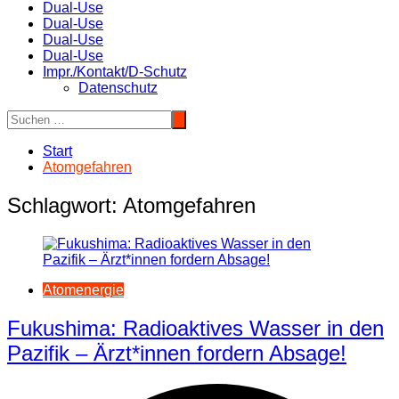
Dual-Use
Dual-Use
Dual-Use
Dual-Use
Impr./Kontakt/D-Schutz
Datenschutz
Start
Atomgefahren
Schlagwort:
Atomgefahren
Atomenergie
Fukushima: Radioaktives Wasser in den
Pazifik – Ärzt*innen fordern Absage!