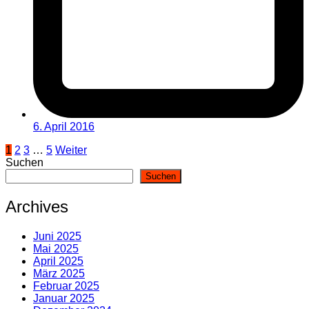
6. April 2016
Seitennummerierung
1
2
3
…
5
Weiter
Suchen
der
Suchen
Beiträge
Archives
Juni 2025
Mai 2025
April 2025
März 2025
Februar 2025
Januar 2025