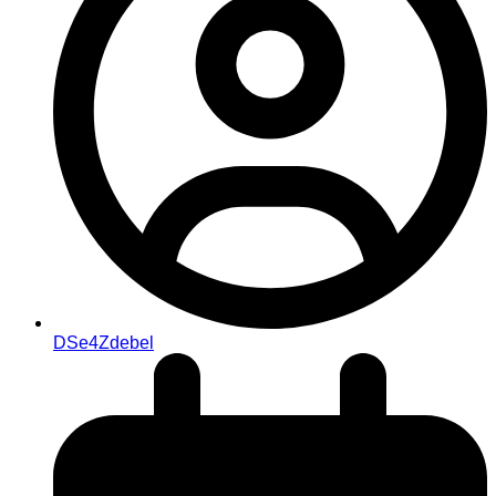
DSe4Zdebel