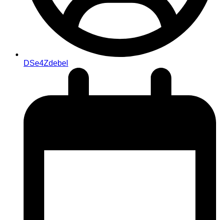
DSe4Zdebel