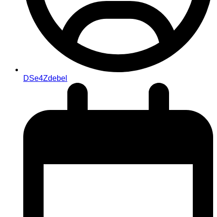
DSe4Zdebel