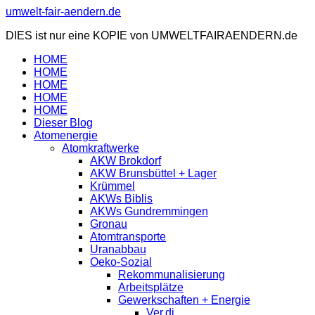
Zum
umwelt-fair-aendern.de
Inhalt
DIES ist nur eine KOPIE von UMWELTFAIRAENDERN.de
springen
HOME
HOME
HOME
HOME
HOME
Dieser Blog
Atomenergie
Atomkraftwerke
AKW Brokdorf
AKW Brunsbüttel + Lager
Krümmel
AKWs Biblis
AKWs Gundremmingen
Gronau
Atomtransporte
Uranabbau
Oeko-Sozial
Rekommunalisierung
Arbeitsplätze
Gewerkschaften + Energie
Ver.di