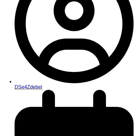
DSe4Zdebel