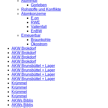
Atommüll
Gorleben
Rohstoffe und Konflikte
Atomkonzerne
E.on
RWE
Vattenfall
EnBW
Erneuerbar
Braunkohle
Ökostrom
AKW Brokdorf
AKW Brokdorf
AKW Brokdorf
AKW Brokdorf
AKW Brunsbüttel + Lager
AKW Brunsbüttel + Lager
AKW Brunsbüttel + Lager
AKW Brunsbüttel + Lager
Krümmel
Krümmel
Krümmel
Krümmel
AKWs Biblis
AKWs Biblis