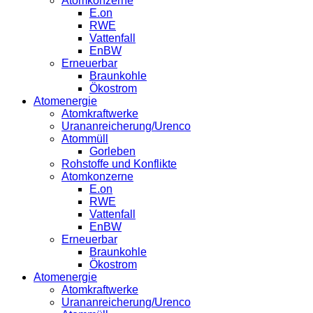
Atomkonzerne
E.on
RWE
Vattenfall
EnBW
Erneuerbar
Braunkohle
Ökostrom
Atomenergie
Atomkraftwerke
Urananreicherung/Urenco
Atommüll
Gorleben
Rohstoffe und Konflikte
Atomkonzerne
E.on
RWE
Vattenfall
EnBW
Erneuerbar
Braunkohle
Ökostrom
Atomenergie
Atomkraftwerke
Urananreicherung/Urenco