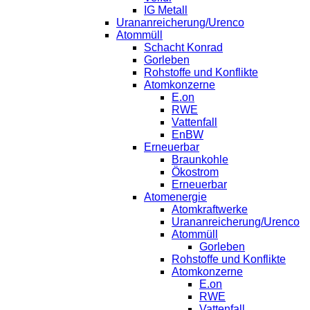
IG Metall
Urananreicherung/Urenco
Atommüll
Schacht Konrad
Gorleben
Rohstoffe und Konflikte
Atomkonzerne
E.on
RWE
Vattenfall
EnBW
Erneuerbar
Braunkohle
Ökostrom
Erneuerbar
Atomenergie
Atomkraftwerke
Urananreicherung/Urenco
Atommüll
Gorleben
Rohstoffe und Konflikte
Atomkonzerne
E.on
RWE
Vattenfall