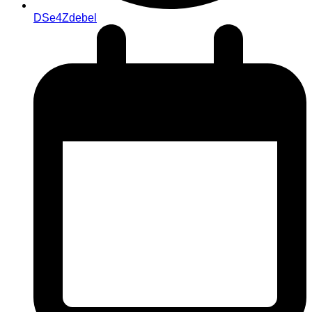
DSe4Zdebel