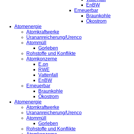
EnBW
Erneuerbar
Braunkohle
Ökostrom
Atomenergie
Atomkraftwerke
Urananreicherung/Urenco
Atommüll
Gorleben
Rohstoffe und Konflikte
Atomkonzerne
E.on
RWE
Vattenfall
EnBW
Erneuerbar
Braunkohle
Ökostrom
Atomenergie
Atomkraftwerke
Urananreicherung/Urenco
Atommüll
Gorleben
Rohstoffe und Konflikte