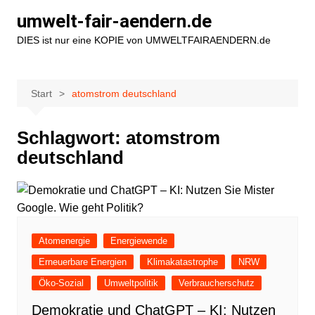
Zum
umwelt-fair-aendern.de
Inhalt
DIES ist nur eine KOPIE von UMWELTFAIRAENDERN.de
springen
Start
atomstrom deutschland
Schlagwort:
atomstrom
deutschland
Atomenergie
Energiewende
Erneuerbare Energien
Klimakatastrophe
NRW
Öko-Sozial
Umweltpolitik
Verbraucherschutz
Demokratie und ChatGPT – KI: Nutzen