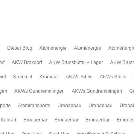
Dieser Blog
Atomenergie
Atomenergie
Atomenergi
Atomkraftwerke
Atomkraftwerke
AKW Brokdor
Atomkraftw
rf
AKW Brokdorf
AKW Brunsbüttel + Lager
AKW Brunsb
Urananreicherung/Urenco
AKW Brunsbüt
Urananreich
mel
Krümmel
Krümmel
AKWs Biblis
AKWs Biblis
Atommüll
Krümmel
Atommüll
Rohstoffe und Konflikte
AKWs Biblis
Rohstoffe un
gen
AKWs Gundremmingen
AKWs Gundremmingen
G
Atomkonzerne
AKWs Gundr
Atomkonzer
porte
Atomtransporte
Uranabbau
Uranabbau
Urana
Erneuerbar
Gronau
Erneuerbar
Atomtranspor
 Konrad
Erneuerbar
Erneuerbar
Erneuerbar
Erneuer
Uranabbau