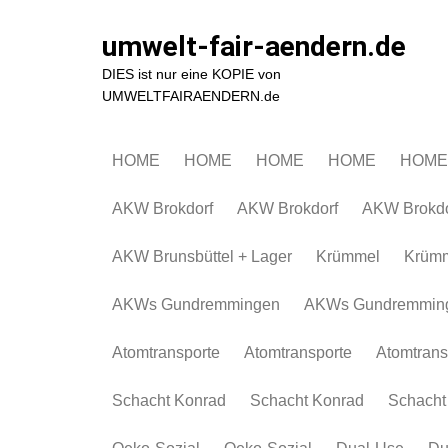
Zum
Inhalt
umwelt-fair-aendern.de
springen
DIES ist nur eine KOPIE von
UMWELTFAIRAENDERN.de
HOME
HOME
HOME
HOME
HOME
AKW Brokdorf
AKW Brokdorf
AKW Brokdo
AKW Brunsbüttel + Lager
Krümmel
Krüm
AKWs Gundremmingen
AKWs Gundremmin
Atomtransporte
Atomtransporte
Atomtrans
Schacht Konrad
Schacht Konrad
Schacht