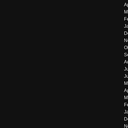
A
M
F
J
D
N
O
S
A
J
J
M
A
M
F
J
D
N