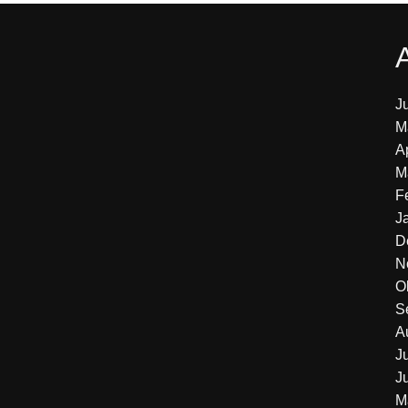
J
M
A
M
F
J
D
N
O
S
A
J
J
M