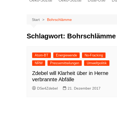
Oeko-Sozial
Oeko-Sozial
Dual-Use
Du
Rekommunalisierung
Rekommunalisierung
Arbeitsplätze
Arbeitsplätze
Start
Bohrschlämme
Gewerkschaften + Energie
Gewerkschaften + Energie
Ver.di
Schlagwort:
Bohrschlämme
IG Metall
Atom-BT
Energiewende
No-Fracking
NRW
Pressemitteilungen
Umweltpolitik
Zdebel will Klarheit über in Herne
verbrannte Abfälle
DSe4Zdebel
21. Dezember 2017