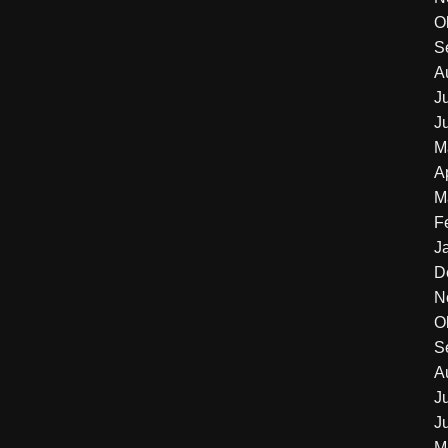
O
S
A
J
J
M
A
M
F
J
D
N
O
S
A
J
J
M