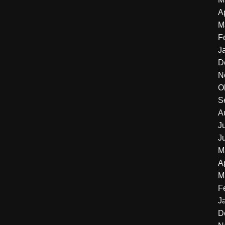
A
M
F
J
D
N
O
S
A
J
J
M
A
M
F
J
D