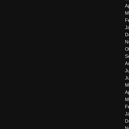
A
M
F
J
D
N
O
S
A
J
J
M
A
M
F
J
D
N