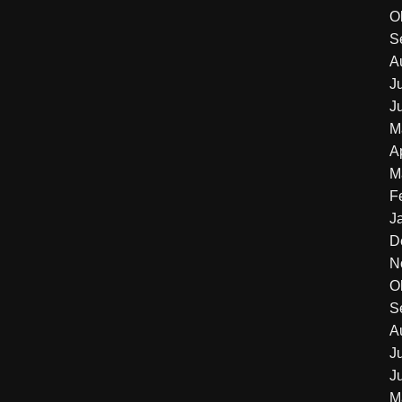
O
S
A
J
J
M
A
M
F
J
D
N
O
S
A
J
J
M