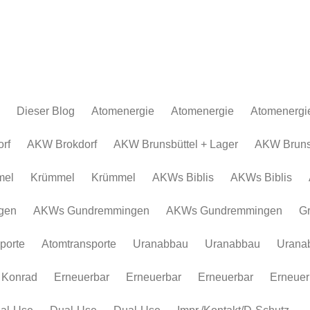
Dieser Blog
Atomenergie
Atomenergie
Atomenergi
Atomkraftwerke
Atomkraftwerke
AKW Brokdor
Atomkraftw
rf
AKW Brokdorf
AKW Brunsbüttel + Lager
AKW Brunsb
Urananreicherung/Urenco
AKW Brunsbüt
Urananreich
mel
Krümmel
Krümmel
AKWs Biblis
AKWs Biblis
Atommüll
Krümmel
Atommüll
Rohstoffe und Konflikte
AKWs Biblis
Rohstoffe un
gen
AKWs Gundremmingen
AKWs Gundremmingen
G
Atomkonzerne
AKWs Gundr
Atomkonzer
porte
Atomtransporte
Uranabbau
Uranabbau
Urana
Erneuerbar
Gronau
Erneuerbar
Atomtranspor
 Konrad
Erneuerbar
Erneuerbar
Erneuerbar
Erneuer
Uranabbau