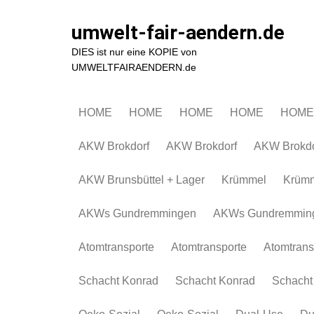
Zum
Inhalt
umwelt-fair-aendern.de
springen
DIES ist nur eine KOPIE von
UMWELTFAIRAENDERN.de
HOME
HOME
HOME
HOME
HOME
AKW Brokdorf
AKW Brokdorf
AKW Brokdo
AKW Brunsbüttel + Lager
Krümmel
Krüm
AKWs Gundremmingen
AKWs Gundremmin
Atomtransporte
Atomtransporte
Atomtrans
Schacht Konrad
Schacht Konrad
Schacht