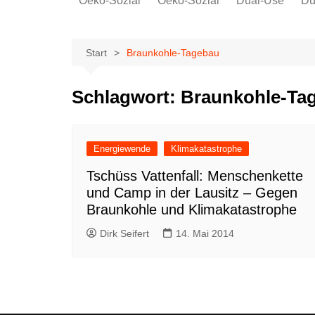
Oeko-Sozial
Oeko-Sozial
Dual-Use
Du
Rekommunalisierung
Rekommunalisierung
Arbeitsplätze
Arbeitsplätze
Start
Braunkohle-Tagebau
Gewerkschaften + Energie
Gewerkschaften + Energie
Ver.di
Schlagwort:
Braunkohle-Ta
IG Metall
Energiewende
Klimakatastrophe
Tschüss Vattenfall: Menschenkette
und Camp in der Lausitz – Gegen
Braunkohle und Klimakatastrophe
Dirk Seifert
14. Mai 2014