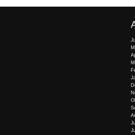
J
M
A
M
F
J
D
N
O
S
A
J
J