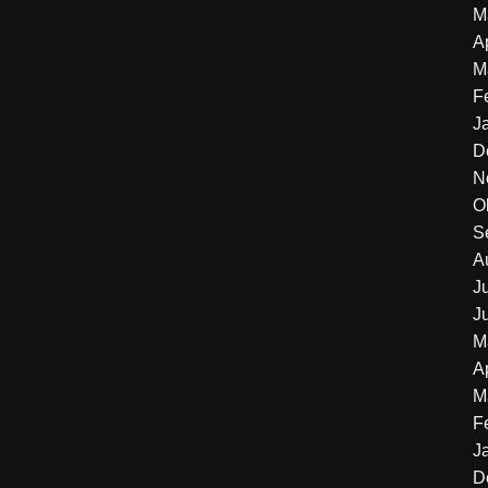
M
A
M
F
J
D
N
O
S
A
J
J
M
A
M
F
J
D