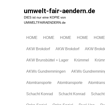
Zum
Inhalt
umwelt-fair-aendern.de
springen
DIES ist nur eine KOPIE von
UMWELTFAIRAENDERN.de
HOME
HOME
HOME
HOME
HOME
AKW Brokdorf
AKW Brokdorf
AKW Brokdo
AKW Brunsbüttel + Lager
Krümmel
Krüm
AKWs Gundremmingen
AKWs Gundremmin
Atomtransporte
Atomtransporte
Atomtrans
Schacht Konrad
Schacht Konrad
Schacht