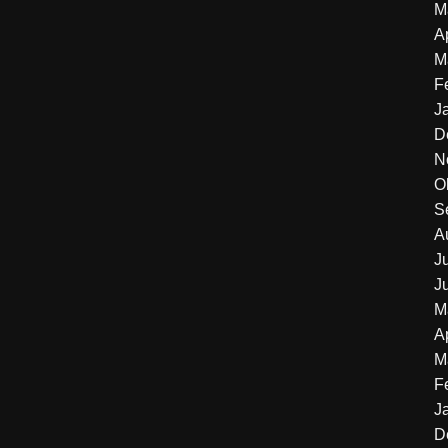
M
A
M
F
J
D
N
O
S
A
J
J
M
A
M
F
J
D