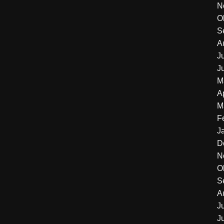
N
O
S
A
J
J
M
A
M
F
J
D
N
O
S
A
J
J