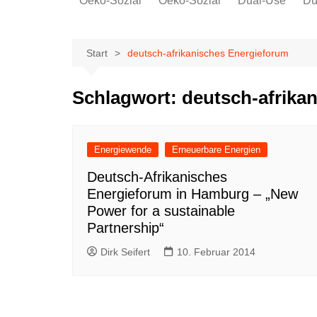
Oeko-Sozial
Oeko-Sozial
Dual-Use
Du
Rekommunalisierung
Rekommunalisierung
Arbeitsplätze
Arbeitsplätze
Start
deutsch-afrikanisches Energieforum
Gewerkschaften + Energie
Gewerkschaften + Energie
Ver.di
Schlagwort:
deutsch-afrika
IG Metall
Energiewende
Erneuerbare Energien
Deutsch-Afrikanisches
Energieforum in Hamburg – „New
Power for a sustainable
Partnership“
Dirk Seifert
10. Februar 2014