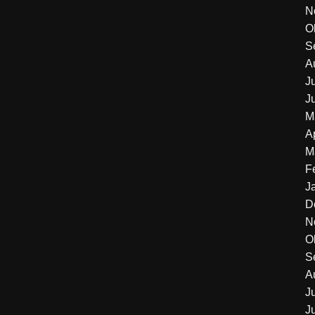
N
O
S
A
J
J
M
A
M
F
J
D
N
O
S
A
J
J