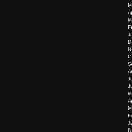
M
A
M
F
J
D
N
O
S
A
J
J
M
A
M
F
J
D