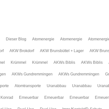
Dieser Blog
Atomenergie
Atomenergie
Atomenergi
Atomkraftwerke
Atomkraftwerke
AKW Brokdor
Atomkraftw
rf
AKW Brokdorf
AKW Brunsbüttel + Lager
AKW Brunsb
Urananreicherung/Urenco
AKW Brunsbüt
Urananreich
mel
Krümmel
Krümmel
AKWs Biblis
AKWs Biblis
Atommüll
Krümmel
Atommüll
Rohstoffe und Konflikte
AKWs Biblis
Rohstoffe un
gen
AKWs Gundremmingen
AKWs Gundremmingen
G
Atomkonzerne
AKWs Gundr
Atomkonzer
porte
Atomtransporte
Uranabbau
Uranabbau
Urana
Erneuerbar
Gronau
Erneuerbar
Atomtranspor
 Konrad
Erneuerbar
Erneuerbar
Erneuerbar
Erneuer
Uranabbau