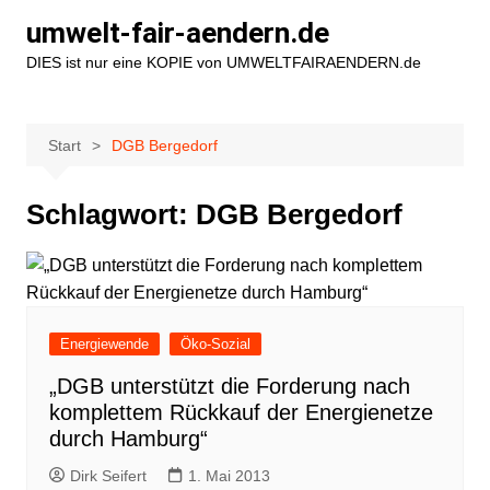
Zum
umwelt-fair-aendern.de
Inhalt
DIES ist nur eine KOPIE von UMWELTFAIRAENDERN.de
springen
Start
DGB Bergedorf
Schlagwort:
DGB Bergedorf
Energiewende
Öko-Sozial
„DGB unterstützt die Forderung nach
komplettem Rückkauf der Energienetze
durch Hamburg“
Dirk Seifert
1. Mai 2013