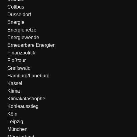
Cottbus
Düsseldorf
Energie
Energienetze
Energiewende
Erneuerbare Energien
Finanzpolitik
Floßtour
Greifswald
Hamburg/Lüneburg
Kassel
Klima
Klimakatastrophe
Kohleausstieg
Köln
Leipzig
München
Münsterland