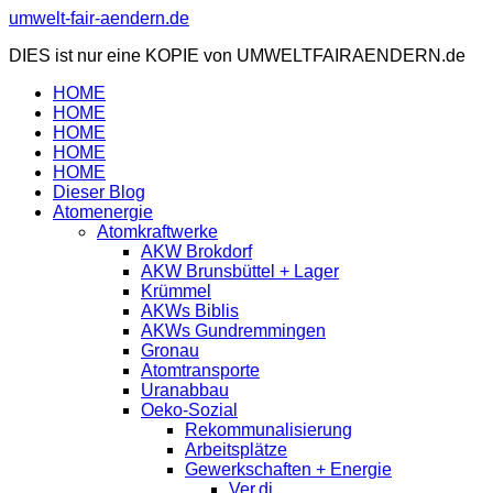
Zum
umwelt-fair-aendern.de
Inhalt
DIES ist nur eine KOPIE von UMWELTFAIRAENDERN.de
springen
HOME
HOME
HOME
HOME
HOME
Dieser Blog
Atomenergie
Atomkraftwerke
AKW Brokdorf
AKW Brunsbüttel + Lager
Krümmel
AKWs Biblis
AKWs Gundremmingen
Gronau
Atomtransporte
Uranabbau
Oeko-Sozial
Rekommunalisierung
Arbeitsplätze
Gewerkschaften + Energie
Ver.di