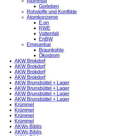
Atommüll
Gorleben
Rohstoffe und Konflikte
Atomkonzerne
E.on
RWE
Vattenfall
EnBW
Erneuerbar
Braunkohle
Ökostrom
AKW Brokdorf
AKW Brokdorf
AKW Brokdorf
AKW Brokdorf
AKW Brunsbüttel + Lager
AKW Brunsbüttel + Lager
AKW Brunsbüttel + Lager
AKW Brunsbüttel + Lager
Krümmel
Krümmel
Krümmel
Krümmel
AKWs Biblis
AKWs Biblis