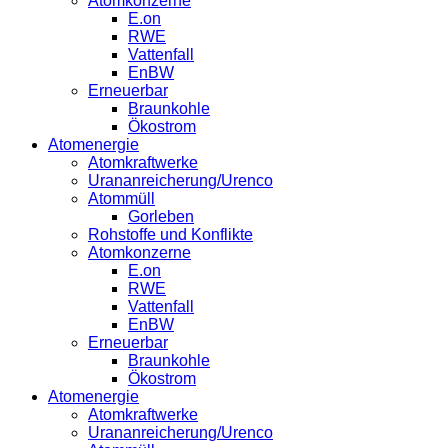
Atomkonzerne
E.on
RWE
Vattenfall
EnBW
Erneuerbar
Braunkohle
Ökostrom
Atomenergie
Atomkraftwerke
Urananreicherung/Urenco
Atommüll
Gorleben
Rohstoffe und Konflikte
Atomkonzerne
E.on
RWE
Vattenfall
EnBW
Erneuerbar
Braunkohle
Ökostrom
Atomenergie
Atomkraftwerke
Urananreicherung/Urenco