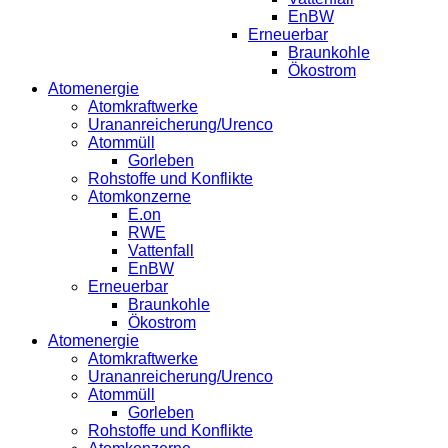
EnBW
Erneuerbar
Braunkohle
Ökostrom
Atomenergie
Atomkraftwerke
Urananreicherung/Urenco
Atommüll
Gorleben
Rohstoffe und Konflikte
Atomkonzerne
E.on
RWE
Vattenfall
EnBW
Erneuerbar
Braunkohle
Ökostrom
Atomenergie
Atomkraftwerke
Urananreicherung/Urenco
Atommüll
Gorleben
Rohstoffe und Konflikte