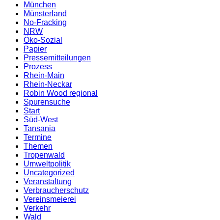
München
Münsterland
No-Fracking
NRW
Öko-Sozial
Papier
Pressemitteilungen
Prozess
Rhein-Main
Rhein-Neckar
Robin Wood regional
Spurensuche
Start
Süd-West
Tansania
Termine
Themen
Tropenwald
Umweltpolitik
Uncategorized
Veranstaltung
Verbraucherschutz
Vereinsmeierei
Verkehr
Wald