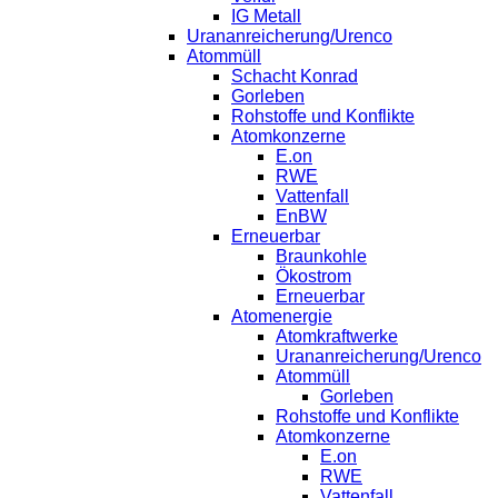
IG Metall
Urananreicherung/Urenco
Atommüll
Schacht Konrad
Gorleben
Rohstoffe und Konflikte
Atomkonzerne
E.on
RWE
Vattenfall
EnBW
Erneuerbar
Braunkohle
Ökostrom
Erneuerbar
Atomenergie
Atomkraftwerke
Urananreicherung/Urenco
Atommüll
Gorleben
Rohstoffe und Konflikte
Atomkonzerne
E.on
RWE
Vattenfall