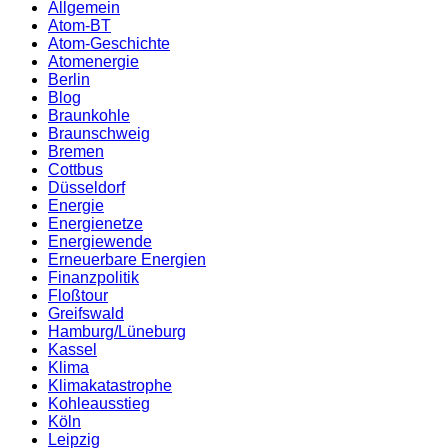
Allgemein
Atom-BT
Atom-Geschichte
Atomenergie
Berlin
Blog
Braunkohle
Braunschweig
Bremen
Cottbus
Düsseldorf
Energie
Energienetze
Energiewende
Erneuerbare Energien
Finanzpolitik
Floßtour
Greifswald
Hamburg/Lüneburg
Kassel
Klima
Klimakatastrophe
Kohleausstieg
Köln
Leipzig