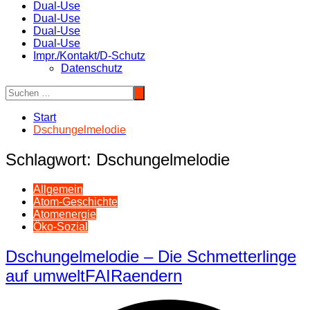
Dual-Use
Dual-Use
Dual-Use
Dual-Use
Impr./Kontakt/D-Schutz
Datenschutz
Start
Dschungelmelodie
Schlagwort:
Dschungelmelodie
Allgemein
Atom-Geschichte
Atomenergie
Öko-Sozial
Dschungelmelodie – Die Schmetterlinge
auf umweltFAIRaendern