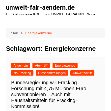
Zum
umwelt-fair-aendern.de
Inhalt
DIES ist nur eine KOPIE von UMWELTFAIRAENDERN.de
springen
Start
Energiekonzerne
Schlagwort:
Energiekonzerne
Allgemein
Atom-BT
Energiewende
No-Fracking
Pressemitteilungen
Umweltpolitik
Bundesregierung will Fracking-
Forschung mit 4,75 Millionen Euro
subventionieren – Auch mit
Haushaltsmitteln für Fracking-
Kommission!