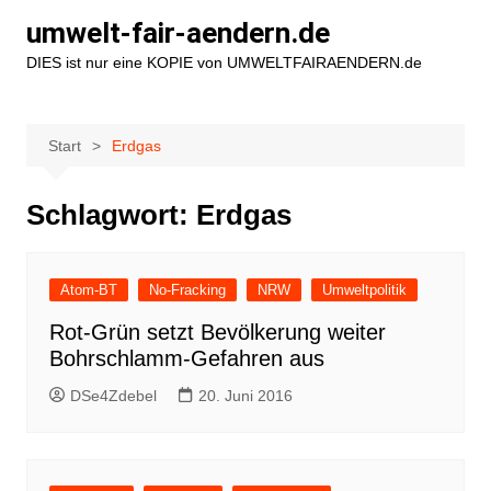
Zum
umwelt-fair-aendern.de
Inhalt
DIES ist nur eine KOPIE von UMWELTFAIRAENDERN.de
springen
Start
Erdgas
Schlagwort:
Erdgas
Atom-BT
No-Fracking
NRW
Umweltpolitik
Rot-Grün setzt Bevölkerung weiter
Bohrschlamm-Gefahren aus
DSe4Zdebel
20. Juni 2016