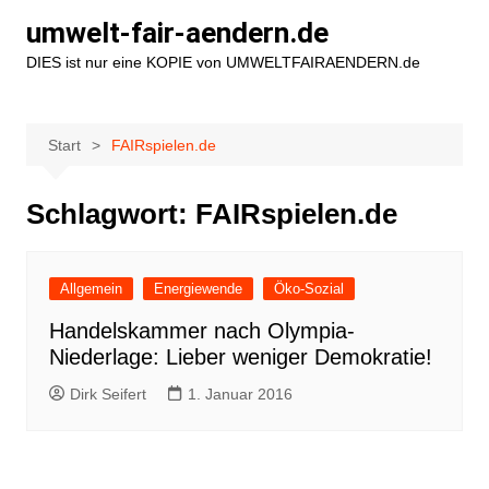
Zum
umwelt-fair-aendern.de
Inhalt
DIES ist nur eine KOPIE von UMWELTFAIRAENDERN.de
springen
Start
FAIRspielen.de
Schlagwort:
FAIRspielen.de
Allgemein
Energiewende
Öko-Sozial
Handelskammer nach Olympia-
Niederlage: Lieber weniger Demokratie!
Dirk Seifert
1. Januar 2016