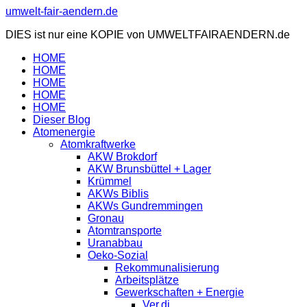
Zum
umwelt-fair-aendern.de
Inhalt
DIES ist nur eine KOPIE von UMWELTFAIRAENDERN.de
springen
HOME
HOME
HOME
HOME
HOME
Dieser Blog
Atomenergie
Atomkraftwerke
AKW Brokdorf
AKW Brunsbüttel + Lager
Krümmel
AKWs Biblis
AKWs Gundremmingen
Gronau
Atomtransporte
Uranabbau
Oeko-Sozial
Rekommunalisierung
Arbeitsplätze
Gewerkschaften + Energie
Ver.di