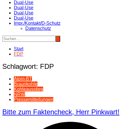
Dual-Use
Dual-Use
Dual-Use
Dual-Use
Impr./Kontakt/D-Schutz
Datenschutz
Start
FDP
Schlagwort:
FDP
Atom-BT
Braunkohle
Kohleausstieg
NRW
Pressemitteilungen
Bitte zum Faktencheck, Herr Pinkwart!