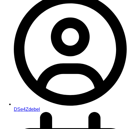
DSe4Zdebel