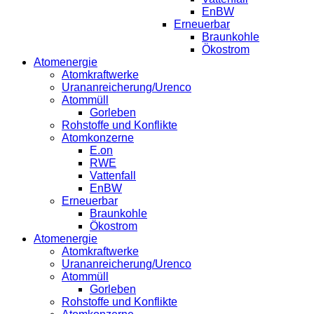
EnBW
Erneuerbar
Braunkohle
Ökostrom
Atomenergie
Atomkraftwerke
Urananreicherung/Urenco
Atommüll
Gorleben
Rohstoffe und Konflikte
Atomkonzerne
E.on
RWE
Vattenfall
EnBW
Erneuerbar
Braunkohle
Ökostrom
Atomenergie
Atomkraftwerke
Urananreicherung/Urenco
Atommüll
Gorleben
Rohstoffe und Konflikte