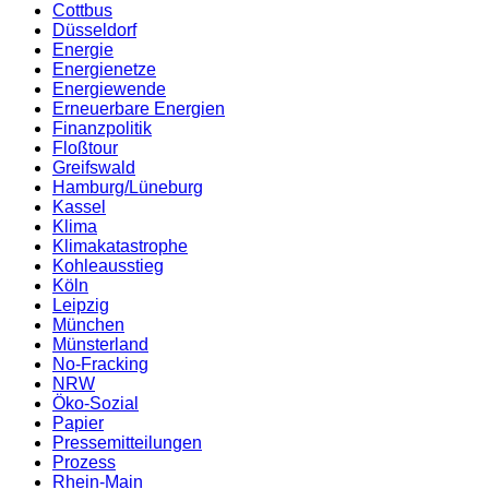
Cottbus
Düsseldorf
Energie
Energienetze
Energiewende
Erneuerbare Energien
Finanzpolitik
Floßtour
Greifswald
Hamburg/Lüneburg
Kassel
Klima
Klimakatastrophe
Kohleausstieg
Köln
Leipzig
München
Münsterland
No-Fracking
NRW
Öko-Sozial
Papier
Pressemitteilungen
Prozess
Rhein-Main