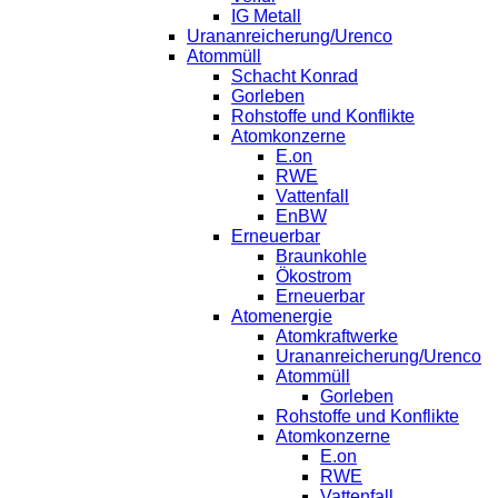
IG Metall
Urananreicherung/Urenco
Atommüll
Schacht Konrad
Gorleben
Rohstoffe und Konflikte
Atomkonzerne
E.on
RWE
Vattenfall
EnBW
Erneuerbar
Braunkohle
Ökostrom
Erneuerbar
Atomenergie
Atomkraftwerke
Urananreicherung/Urenco
Atommüll
Gorleben
Rohstoffe und Konflikte
Atomkonzerne
E.on
RWE
Vattenfall