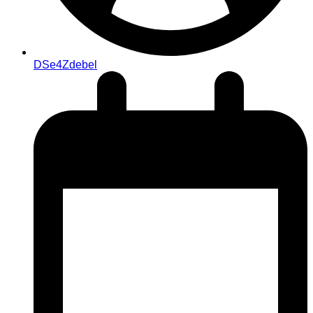
DSe4Zdebel