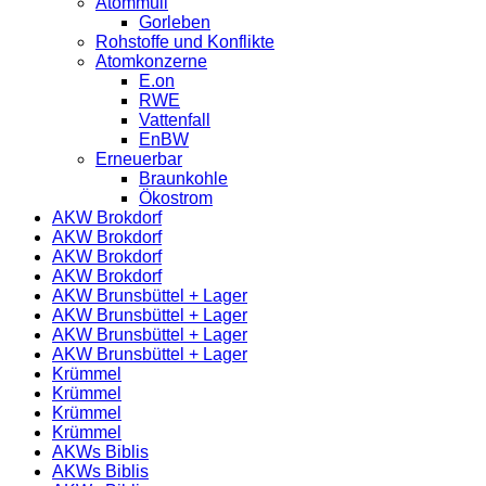
Atommüll
Gorleben
Rohstoffe und Konflikte
Atomkonzerne
E.on
RWE
Vattenfall
EnBW
Erneuerbar
Braunkohle
Ökostrom
AKW Brokdorf
AKW Brokdorf
AKW Brokdorf
AKW Brokdorf
AKW Brunsbüttel + Lager
AKW Brunsbüttel + Lager
AKW Brunsbüttel + Lager
AKW Brunsbüttel + Lager
Krümmel
Krümmel
Krümmel
Krümmel
AKWs Biblis
AKWs Biblis