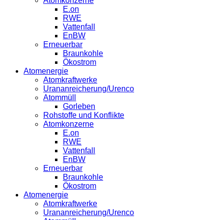
Atomkonzerne
E.on
RWE
Vattenfall
EnBW
Erneuerbar
Braunkohle
Ökostrom
Atomenergie
Atomkraftwerke
Urananreicherung/Urenco
Atommüll
Gorleben
Rohstoffe und Konflikte
Atomkonzerne
E.on
RWE
Vattenfall
EnBW
Erneuerbar
Braunkohle
Ökostrom
Atomenergie
Atomkraftwerke
Urananreicherung/Urenco