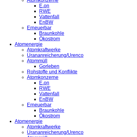
Atomkonzerne
E.on
RWE
Vattenfall
EnBW
Erneuerbar
Braunkohle
Ökostrom
Atomenergie
Atomkraftwerke
Urananreicherung/Urenco
Atommüll
Gorleben
Rohstoffe und Konflikte
Atomkonzerne
E.on
RWE
Vattenfall
EnBW
Erneuerbar
Braunkohle
Ökostrom
Atomenergie
Atomkraftwerke
Urananreicherung/Urenco