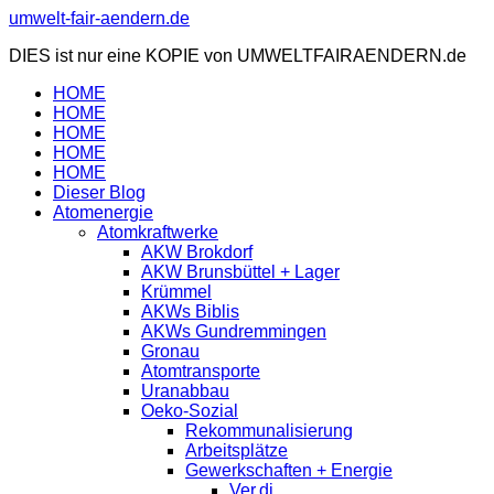
Zum
umwelt-fair-aendern.de
Inhalt
DIES ist nur eine KOPIE von UMWELTFAIRAENDERN.de
springen
HOME
HOME
HOME
HOME
HOME
Dieser Blog
Atomenergie
Atomkraftwerke
AKW Brokdorf
AKW Brunsbüttel + Lager
Krümmel
AKWs Biblis
AKWs Gundremmingen
Gronau
Atomtransporte
Uranabbau
Oeko-Sozial
Rekommunalisierung
Arbeitsplätze
Gewerkschaften + Energie
Ver.di