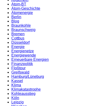
Atom-BT
Atom-Geschichte
Atomenergie
Berlin
Blog
Braunkohle
Braunschweig
Bremen
Cottbus
Düsseldorf
Energie
Energienetze
Energiewende
Erneuerbare Energien
Finanzpolitik
Floßtour
Greifswald
Hamburg/Lüneburg
Kassel
Klima
Klimakatastrophe
Kohleausstieg
Köln
Leipzig