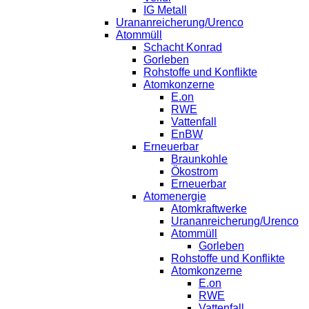
IG Metall
Urananreicherung/Urenco
Atommüll
Schacht Konrad
Gorleben
Rohstoffe und Konflikte
Atomkonzerne
E.on
RWE
Vattenfall
EnBW
Erneuerbar
Braunkohle
Ökostrom
Erneuerbar
Atomenergie
Atomkraftwerke
Urananreicherung/Urenco
Atommüll
Gorleben
Rohstoffe und Konflikte
Atomkonzerne
E.on
RWE
Vattenfall