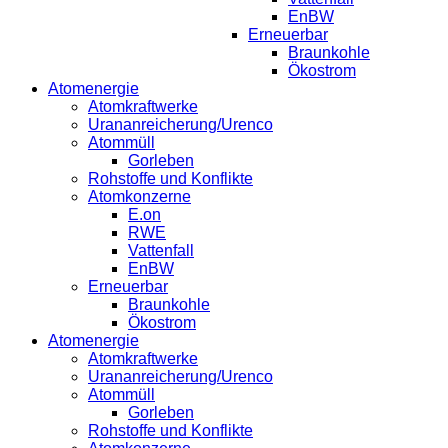
EnBW
Erneuerbar
Braunkohle
Ökostrom
Atomenergie
Atomkraftwerke
Urananreicherung/Urenco
Atommüll
Gorleben
Rohstoffe und Konflikte
Atomkonzerne
E.on
RWE
Vattenfall
EnBW
Erneuerbar
Braunkohle
Ökostrom
Atomenergie
Atomkraftwerke
Urananreicherung/Urenco
Atommüll
Gorleben
Rohstoffe und Konflikte