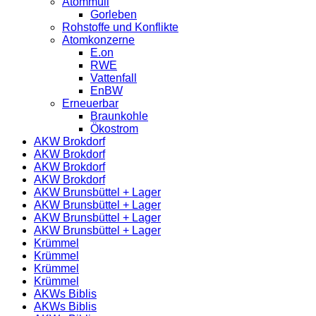
Atommüll
Gorleben
Rohstoffe und Konflikte
Atomkonzerne
E.on
RWE
Vattenfall
EnBW
Erneuerbar
Braunkohle
Ökostrom
AKW Brokdorf
AKW Brokdorf
AKW Brokdorf
AKW Brokdorf
AKW Brunsbüttel + Lager
AKW Brunsbüttel + Lager
AKW Brunsbüttel + Lager
AKW Brunsbüttel + Lager
Krümmel
Krümmel
Krümmel
Krümmel
AKWs Biblis
AKWs Biblis