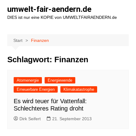
Zum
umwelt-fair-aendern.de
Inhalt
DIES ist nur eine KOPIE von UMWELTFAIRAENDERN.de
springen
Start
Finanzen
Schlagwort:
Finanzen
Atomenergie
Energiewende
Erneuerbare Energien
Klimakatastrophe
Es wird teuer für Vattenfall:
Schlechteres Rating droht
Dirk Seifert
21. September 2013