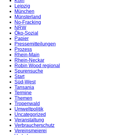
Köln
Leipzig
München
Münsterland
No-Fracking
NRW
Öko-Sozial
Papier
Pressemitteilungen
Prozess
Rhein-Main
Rhein-Neckar
Robin Wood regional
Spurensuche
Start
Süd-West
Tansania
Termine
Themen
Tropenwald
Umweltpolitik
Uncategorized
Veranstaltung
Verbraucherschutz
Vereinsmeierei