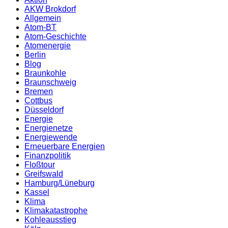
AKW Brokdorf
Allgemein
Atom-BT
Atom-Geschichte
Atomenergie
Berlin
Blog
Braunkohle
Braunschweig
Bremen
Cottbus
Düsseldorf
Energie
Energienetze
Energiewende
Erneuerbare Energien
Finanzpolitik
Floßtour
Greifswald
Hamburg/Lüneburg
Kassel
Klima
Klimakatastrophe
Kohleausstieg