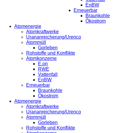
EnBW
Erneuerbar
Braunkohle
Ökostrom
Atomenergie
Atomkraftwerke
Urananreicherung/Urenco
Atommüll
Gorleben
Rohstoffe und Konflikte
Atomkonzerne
E.on
RWE
Vattenfall
EnBW
Erneuerbar
Braunkohle
Ökostrom
Atomenergie
Atomkraftwerke
Urananreicherung/Urenco
Atommüll
Gorleben
Rohstoffe und Konflikte