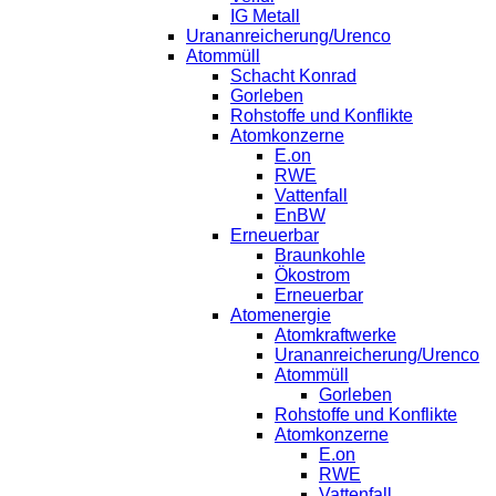
IG Metall
Urananreicherung/Urenco
Atommüll
Schacht Konrad
Gorleben
Rohstoffe und Konflikte
Atomkonzerne
E.on
RWE
Vattenfall
EnBW
Erneuerbar
Braunkohle
Ökostrom
Erneuerbar
Atomenergie
Atomkraftwerke
Urananreicherung/Urenco
Atommüll
Gorleben
Rohstoffe und Konflikte
Atomkonzerne
E.on
RWE
Vattenfall