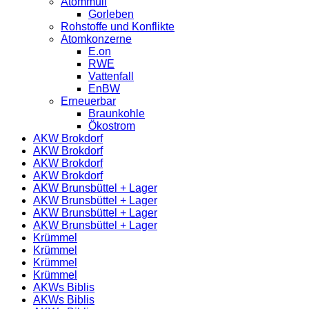
Atommüll
Gorleben
Rohstoffe und Konflikte
Atomkonzerne
E.on
RWE
Vattenfall
EnBW
Erneuerbar
Braunkohle
Ökostrom
AKW Brokdorf
AKW Brokdorf
AKW Brokdorf
AKW Brokdorf
AKW Brunsbüttel + Lager
AKW Brunsbüttel + Lager
AKW Brunsbüttel + Lager
AKW Brunsbüttel + Lager
Krümmel
Krümmel
Krümmel
Krümmel
AKWs Biblis
AKWs Biblis