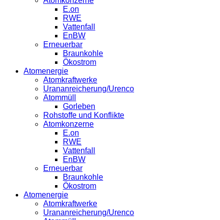
Atomkonzerne
E.on
RWE
Vattenfall
EnBW
Erneuerbar
Braunkohle
Ökostrom
Atomenergie
Atomkraftwerke
Urananreicherung/Urenco
Atommüll
Gorleben
Rohstoffe und Konflikte
Atomkonzerne
E.on
RWE
Vattenfall
EnBW
Erneuerbar
Braunkohle
Ökostrom
Atomenergie
Atomkraftwerke
Urananreicherung/Urenco