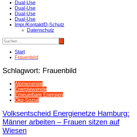
Dual-Use
Dual-Use
Dual-Use
Dual-Use
Impr./Kontakt/D-Schutz
Datenschutz
Start
Frauenbild
Schlagwort:
Frauenbild
Atomenergie
Energiewende
Erneuerbare Energien
Öko-Sozial
Volksentscheid Energienetze Hamburg:
Männer arbeiten – Frauen sitzen auf
Wiesen