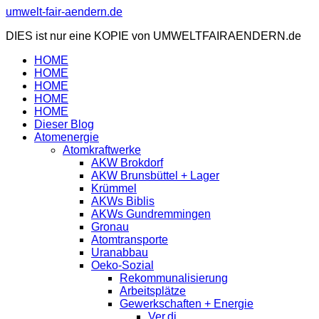
Zum
umwelt-fair-aendern.de
Inhalt
DIES ist nur eine KOPIE von UMWELTFAIRAENDERN.de
springen
HOME
HOME
HOME
HOME
HOME
Dieser Blog
Atomenergie
Atomkraftwerke
AKW Brokdorf
AKW Brunsbüttel + Lager
Krümmel
AKWs Biblis
AKWs Gundremmingen
Gronau
Atomtransporte
Uranabbau
Oeko-Sozial
Rekommunalisierung
Arbeitsplätze
Gewerkschaften + Energie
Ver.di