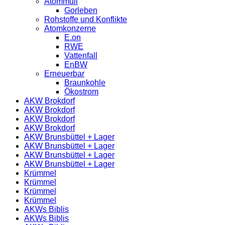
Atommüll
Gorleben
Rohstoffe und Konflikte
Atomkonzerne
E.on
RWE
Vattenfall
EnBW
Erneuerbar
Braunkohle
Ökostrom
AKW Brokdorf
AKW Brokdorf
AKW Brokdorf
AKW Brokdorf
AKW Brunsbüttel + Lager
AKW Brunsbüttel + Lager
AKW Brunsbüttel + Lager
AKW Brunsbüttel + Lager
Krümmel
Krümmel
Krümmel
Krümmel
AKWs Biblis
AKWs Biblis