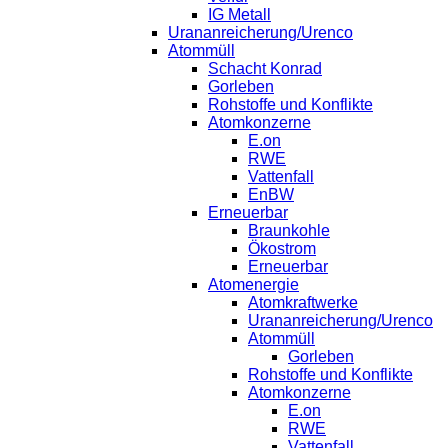
IG Metall
Urananreicherung/Urenco
Atommüll
Schacht Konrad
Gorleben
Rohstoffe und Konflikte
Atomkonzerne
E.on
RWE
Vattenfall
EnBW
Erneuerbar
Braunkohle
Ökostrom
Erneuerbar
Atomenergie
Atomkraftwerke
Urananreicherung/Urenco
Atommüll
Gorleben
Rohstoffe und Konflikte
Atomkonzerne
E.on
RWE
Vattenfall