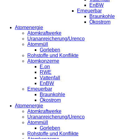
EnBW
Erneuerbar
Braunkohle
Ökostrom
Atomenergie
Atomkraftwerke
Urananreicherung/Urenco
Atommüll
Gorleben
Rohstoffe und Konflikte
Atomkonzerne
E.on
RWE
Vattenfall
EnBW
Erneuerbar
Braunkohle
Ökostrom
Atomenergie
Atomkraftwerke
Urananreicherung/Urenco
Atommüll
Gorleben
Rohstoffe und Konflikte