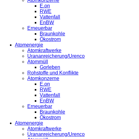
Atomkonzerne
E.on
RWE
Vattenfall
EnBW
Erneuerbar
Braunkohle
Ökostrom
Atomenergie
Atomkraftwerke
Urananreicherung/Urenco
Atommüll
Gorleben
Rohstoffe und Konflikte
Atomkonzerne
E.on
RWE
Vattenfall
EnBW
Erneuerbar
Braunkohle
Ökostrom
Atomenergie
Atomkraftwerke
Urananreicherung/Urenco