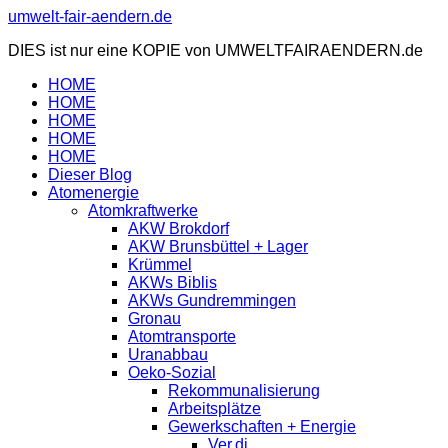
Zum
umwelt-fair-aendern.de
Inhalt
DIES ist nur eine KOPIE von UMWELTFAIRAENDERN.de
springen
HOME
HOME
HOME
HOME
HOME
Dieser Blog
Atomenergie
Atomkraftwerke
AKW Brokdorf
AKW Brunsbüttel + Lager
Krümmel
AKWs Biblis
AKWs Gundremmingen
Gronau
Atomtransporte
Uranabbau
Oeko-Sozial
Rekommunalisierung
Arbeitsplätze
Gewerkschaften + Energie
Ver.di