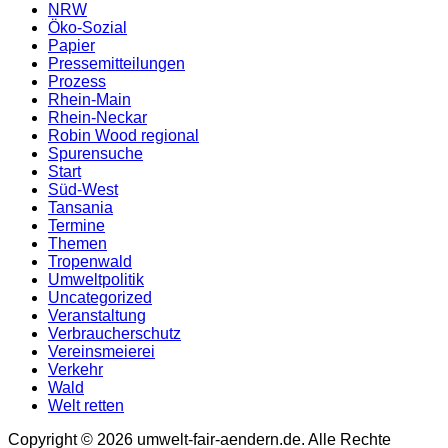
NRW
Öko-Sozial
Papier
Pressemitteilungen
Prozess
Rhein-Main
Rhein-Neckar
Robin Wood regional
Spurensuche
Start
Süd-West
Tansania
Termine
Themen
Tropenwald
Umweltpolitik
Uncategorized
Veranstaltung
Verbraucherschutz
Vereinsmeierei
Verkehr
Wald
Welt retten
Copyright © 2026 umwelt-fair-aendern.de. Alle Rechte