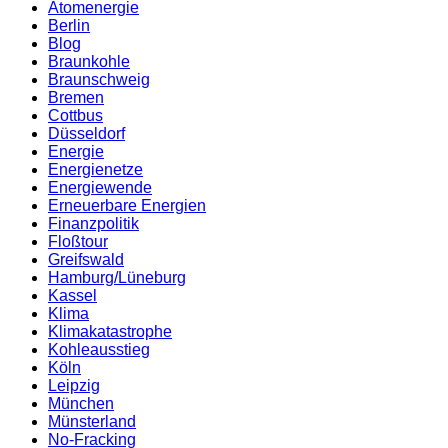
Atomenergie
Berlin
Blog
Braunkohle
Braunschweig
Bremen
Cottbus
Düsseldorf
Energie
Energienetze
Energiewende
Erneuerbare Energien
Finanzpolitik
Floßtour
Greifswald
Hamburg/Lüneburg
Kassel
Klima
Klimakatastrophe
Kohleausstieg
Köln
Leipzig
München
Münsterland
No-Fracking