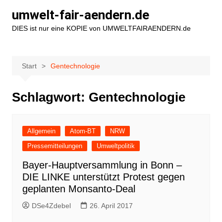
Zum
umwelt-fair-aendern.de
Inhalt
DIES ist nur eine KOPIE von UMWELTFAIRAENDERN.de
springen
Start
Gentechnologie
Schlagwort:
Gentechnologie
Allgemein
Atom-BT
NRW
Pressemitteilungen
Umweltpolitik
Bayer-Hauptversammlung in Bonn –
DIE LINKE unterstützt Protest gegen
geplanten Monsanto-Deal
DSe4Zdebel
26. April 2017