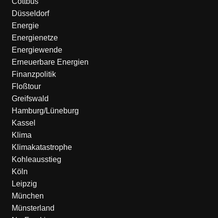
Cottbus
Düsseldorf
Energie
Energienetze
Energiewende
Erneuerbare Energien
Finanzpolitik
Floßtour
Greifswald
Hamburg/Lüneburg
Kassel
Klima
Klimakatastrophe
Kohleausstieg
Köln
Leipzig
München
Münsterland