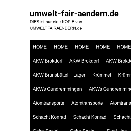
Zum
Inhalt
umwelt-fair-aendern.de
springen
DIES ist nur eine KOPIE von
UMWELTFAIRAENDERN.de
HOME
HOME
HOME
HOME
HOME
AKW Brokdorf
AKW Brokdorf
AKW Brokdo
AKW Brunsbüttel + Lager
Krümmel
Krüm
AKWs Gundremmingen
AKWs Gundremmin
Atomtransporte
Atomtransporte
Atomtrans
Schacht Konrad
Schacht Konrad
Schacht