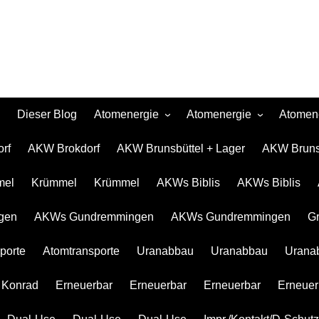
Dieser Blog
Atomenergie
Atomenergie
Atomen
Atomkraftwerke
Atomkraftwerke
AKW Brokdor
Atomkr
rf
AKW Brokdorf
AKW Brunsbüttel + Lager
AKW Brunsb
Urananreicherung/Urenco
AKW Brunsbüt
Uranan
mel
Krümmel
Krümmel
AKWs Biblis
AKWs Biblis
Atommüll
Krümmel
Atommü
Rohstoffe und Konflikte
AKWs Biblis
Rohstof
gen
AKWs Gundremmingen
AKWs Gundremmingen
G
Atomkonzerne
AKWs Gundr
Atomko
porte
Atomtransporte
Uranabbau
Uranabbau
Urana
Erneuerbar
Gronau
Erneue
Atomtranspor
 Konrad
Erneuerbar
Erneuerbar
Erneuerbar
Erneuer
Uranabbau