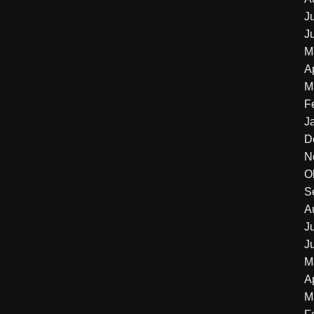
J
J
M
A
M
F
J
D
N
O
S
A
J
J
M
A
M