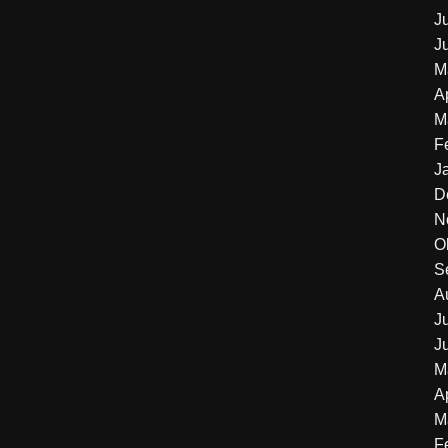
J
J
M
A
M
F
J
D
N
O
S
A
J
J
M
A
M
F