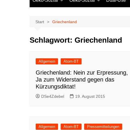
Oeko-Sozial
Oeko-Sozial
Dual-Use
Rekommunalisierung
Rekommunalisierung
Arbeitsplätze
Arbeitsplätze
Start
Griechenland
Gewerkschaften + Energie
Gewerkschaften + Energie
Ver.di
Schlagwort:
Griechenland
IG Metall
Allgemein
Atom-BT
Griechenland: Nein zur Erpressung,
Ja zum Widerstand gegen das
Kürzungsdiktat!
DSe4Zdebel
19. August 2015
Allgemein
Atom-BT
Pressemitteilungen