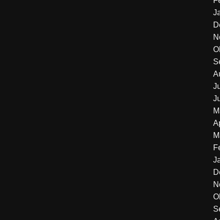
F
J
D
N
O
S
A
J
J
M
A
M
F
J
D
N
O
S