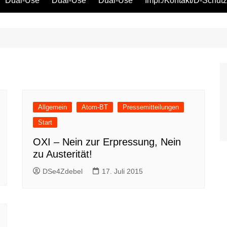
Dual-Use
Dual-Use
Dual-Use
Impr./Kontakt/D-Schutz
Oeko-Sozial
Datenschutz
Ver.di
IG Metall
Allgemein
Atom-BT
Pressemitteilungen
Start
OXI – Nein zur Erpressung, Nein
zu Austerität!
DSe4Zdebel
17. Juli 2015