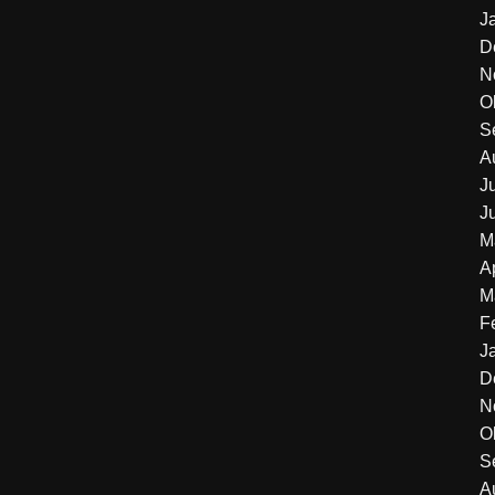
J
D
N
O
S
A
J
J
M
A
M
F
J
D
N
O
S
A