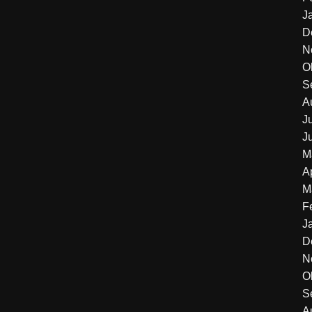
J
D
N
O
S
A
J
J
M
A
M
F
J
D
N
O
S
A