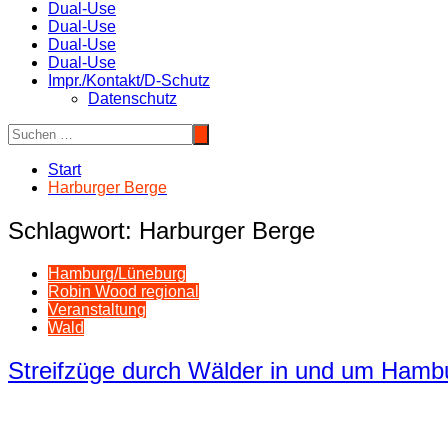
Dual-Use
Dual-Use
Dual-Use
Dual-Use
Impr./Kontakt/D-Schutz
Datenschutz
Start
Harburger Berge
Schlagwort:
Harburger Berge
Hamburg/Lüneburg
Robin Wood regional
Veranstaltung
Wald
Streifzüge durch Wälder in und um Ham