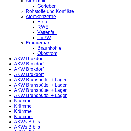
Atommüll
Gorleben
Rohstoffe und Konflikte
Atomkonzerne
E.on
RWE
Vattenfall
EnBW
Erneuerbar
Braunkohle
Ökostrom
AKW Brokdorf
AKW Brokdorf
AKW Brokdorf
AKW Brokdorf
AKW Brunsbüttel + Lager
AKW Brunsbüttel + Lager
AKW Brunsbüttel + Lager
AKW Brunsbüttel + Lager
Krümmel
Krümmel
Krümmel
Krümmel
AKWs Biblis
AKWs Biblis