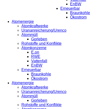
EnBW
Erneuerbar
Braunkohle
Ökostrom
Atomenergie
Atomkraftwerke
Urananreicherung/Urenco
Atommüll
Gorleben
Rohstoffe und Konflikte
Atomkonzerne
E.on
RWE
Vattenfall
EnBW
Erneuerbar
Braunkohle
Ökostrom
Atomenergie
Atomkraftwerke
Urananreicherung/Urenco
Atommüll
Gorleben
Rohstoffe und Konflikte