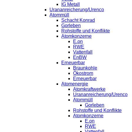
IG Metall
Urananreicherung/Urenco
Atommüll
Schacht Konrad
Gorleben
Rohstoffe und Konflikte
Atomkonzerne
E.on
RWE
Vattenfall
EnBW
Erneuerbar
Braunkohle
Ökostrom
Erneuerbar
Atomenergie
Atomkraftwerke
Urananreicherung/Urenco
Atommüll
Gorleben
Rohstoffe und Konflikte
Atomkonzerne
E.on
RWE
Vattenfall