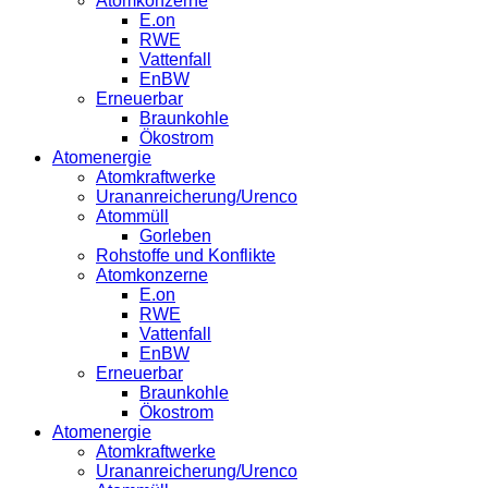
Atomkonzerne
E.on
RWE
Vattenfall
EnBW
Erneuerbar
Braunkohle
Ökostrom
Atomenergie
Atomkraftwerke
Urananreicherung/Urenco
Atommüll
Gorleben
Rohstoffe und Konflikte
Atomkonzerne
E.on
RWE
Vattenfall
EnBW
Erneuerbar
Braunkohle
Ökostrom
Atomenergie
Atomkraftwerke
Urananreicherung/Urenco