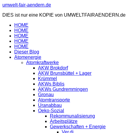
Zum
umwelt-fair-aendern.de
Inhalt
DIES ist nur eine KOPIE von UMWELTFAIRAENDERN.de
springen
HOME
HOME
HOME
HOME
HOME
Dieser Blog
Atomenergie
Atomkraftwerke
AKW Brokdorf
AKW Brunsbüttel + Lager
Krümmel
AKWs Biblis
AKWs Gundremmingen
Gronau
Atomtransporte
Uranabbau
Oeko-Sozial
Rekommunalisierung
Arbeitsplätze
Gewerkschaften + Energie
Ver.di