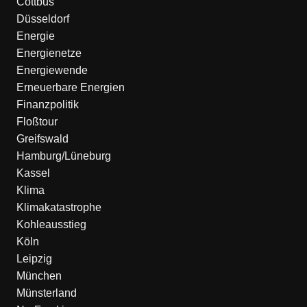
Cottbus
Düsseldorf
Energie
Energienetze
Energiewende
Erneuerbare Energien
Finanzpolitik
Floßtour
Greifswald
Hamburg/Lüneburg
Kassel
Klima
Klimakatastrophe
Kohleausstieg
Köln
Leipzig
München
Münsterland