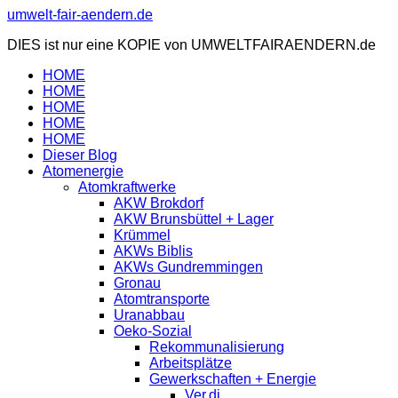
Zum
umwelt-fair-aendern.de
Inhalt
DIES ist nur eine KOPIE von UMWELTFAIRAENDERN.de
springen
HOME
HOME
HOME
HOME
HOME
Dieser Blog
Atomenergie
Atomkraftwerke
AKW Brokdorf
AKW Brunsbüttel + Lager
Krümmel
AKWs Biblis
AKWs Gundremmingen
Gronau
Atomtransporte
Uranabbau
Oeko-Sozial
Rekommunalisierung
Arbeitsplätze
Gewerkschaften + Energie
Ver.di