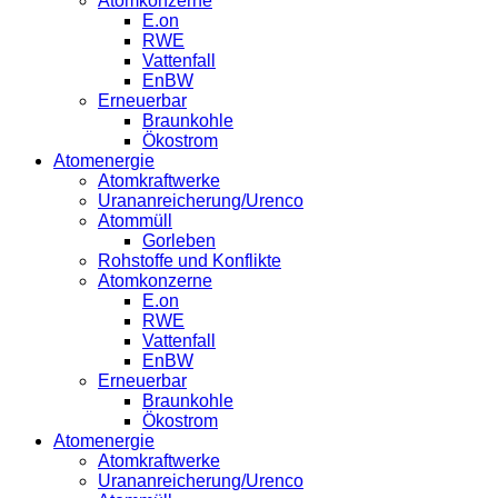
Atomkonzerne
E.on
RWE
Vattenfall
EnBW
Erneuerbar
Braunkohle
Ökostrom
Atomenergie
Atomkraftwerke
Urananreicherung/Urenco
Atommüll
Gorleben
Rohstoffe und Konflikte
Atomkonzerne
E.on
RWE
Vattenfall
EnBW
Erneuerbar
Braunkohle
Ökostrom
Atomenergie
Atomkraftwerke
Urananreicherung/Urenco