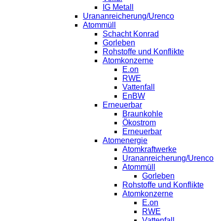
IG Metall
Urananreicherung/Urenco
Atommüll
Schacht Konrad
Gorleben
Rohstoffe und Konflikte
Atomkonzerne
E.on
RWE
Vattenfall
EnBW
Erneuerbar
Braunkohle
Ökostrom
Erneuerbar
Atomenergie
Atomkraftwerke
Urananreicherung/Urenco
Atommüll
Gorleben
Rohstoffe und Konflikte
Atomkonzerne
E.on
RWE
Vattenfall