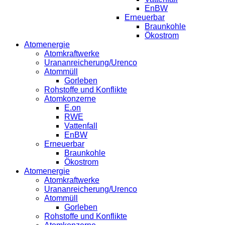
EnBW
Erneuerbar
Braunkohle
Ökostrom
Atomenergie
Atomkraftwerke
Urananreicherung/Urenco
Atommüll
Gorleben
Rohstoffe und Konflikte
Atomkonzerne
E.on
RWE
Vattenfall
EnBW
Erneuerbar
Braunkohle
Ökostrom
Atomenergie
Atomkraftwerke
Urananreicherung/Urenco
Atommüll
Gorleben
Rohstoffe und Konflikte