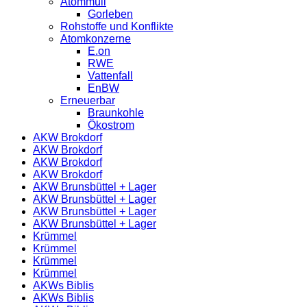
Atommüll
Gorleben
Rohstoffe und Konflikte
Atomkonzerne
E.on
RWE
Vattenfall
EnBW
Erneuerbar
Braunkohle
Ökostrom
AKW Brokdorf
AKW Brokdorf
AKW Brokdorf
AKW Brokdorf
AKW Brunsbüttel + Lager
AKW Brunsbüttel + Lager
AKW Brunsbüttel + Lager
AKW Brunsbüttel + Lager
Krümmel
Krümmel
Krümmel
Krümmel
AKWs Biblis
AKWs Biblis