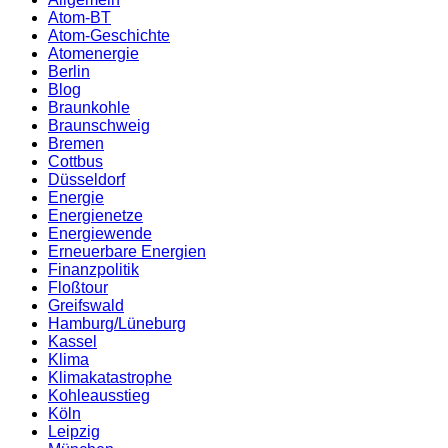
Atom-BT
Atom-Geschichte
Atomenergie
Berlin
Blog
Braunkohle
Braunschweig
Bremen
Cottbus
Düsseldorf
Energie
Energienetze
Energiewende
Erneuerbare Energien
Finanzpolitik
Floßtour
Greifswald
Hamburg/Lüneburg
Kassel
Klima
Klimakatastrophe
Kohleausstieg
Köln
Leipzig