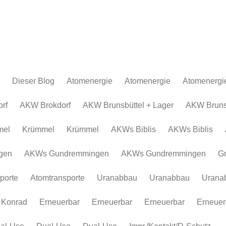
Dieser Blog
Atomenergie
Atomenergie
Atomenergi
Atomkraftwerke
Atomkraftwerke
AKW Brokdor
Atomkraftw
rf
AKW Brokdorf
AKW Brunsbüttel + Lager
AKW Brunsb
Urananreicherung/Urenco
AKW Brunsbüt
Urananreich
mel
Krümmel
Krümmel
AKWs Biblis
AKWs Biblis
Atommüll
Krümmel
Atommüll
Rohstoffe und Konflikte
AKWs Biblis
Rohstoffe un
gen
AKWs Gundremmingen
AKWs Gundremmingen
G
Atomkonzerne
AKWs Gundr
Atomkonzer
porte
Atomtransporte
Uranabbau
Uranabbau
Urana
Erneuerbar
Gronau
Erneuerbar
Atomtranspor
 Konrad
Erneuerbar
Erneuerbar
Erneuerbar
Erneuer
Uranabbau