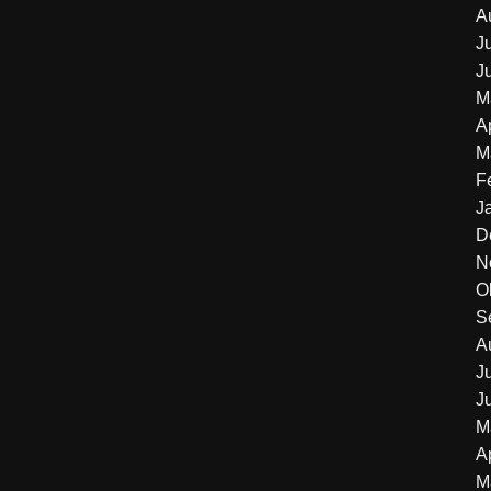
A
J
J
M
A
M
F
J
D
N
O
S
A
J
J
M
A
M