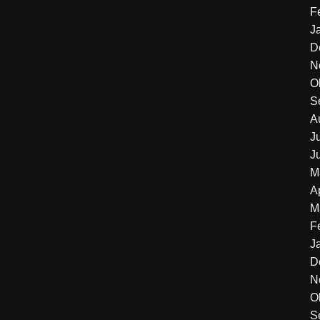
F
J
D
N
O
S
A
J
J
M
A
M
F
J
D
N
O
S