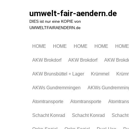
Zum
Inhalt
umwelt-fair-aendern.de
springen
DIES ist nur eine KOPIE von
UMWELTFAIRAENDERN.de
HOME
HOME
HOME
HOME
HOME
AKW Brokdorf
AKW Brokdorf
AKW Brokdo
AKW Brunsbüttel + Lager
Krümmel
Krüm
AKWs Gundremmingen
AKWs Gundremmin
Atomtransporte
Atomtransporte
Atomtrans
Schacht Konrad
Schacht Konrad
Schacht