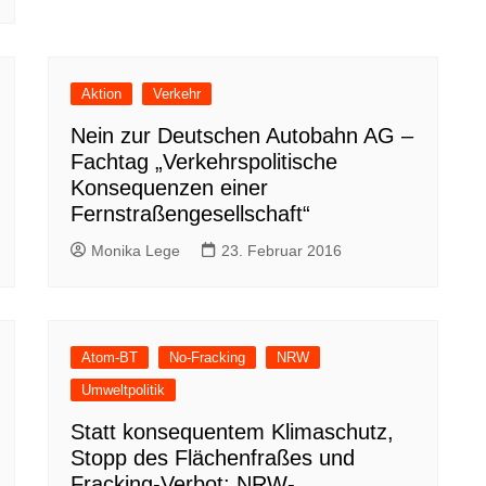
Aktion
Verkehr
Nein zur Deutschen Autobahn AG –
Fachtag „Verkehrspolitische
Konsequenzen einer
Fernstraßengesellschaft“
Monika Lege
23. Februar 2016
Atom-BT
No-Fracking
NRW
Umweltpolitik
Statt konsequentem Klimaschutz,
Stopp des Flächenfraßes und
Fracking-Verbot: NRW-