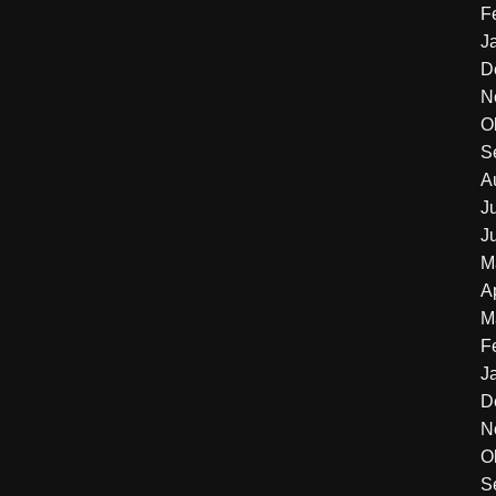
F
J
D
N
O
S
A
J
J
M
A
M
F
J
D
N
O
S