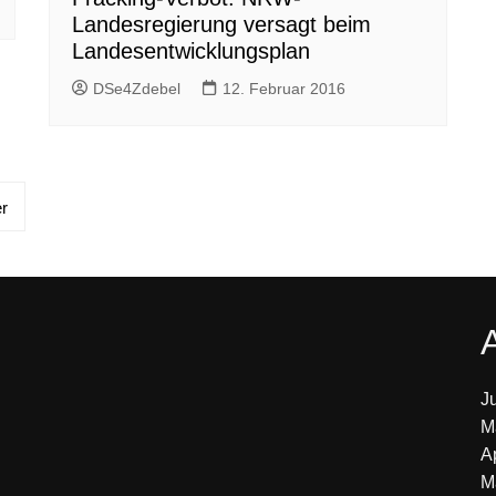
Landesregierung versagt beim
Landesentwicklungsplan
DSe4Zdebel
12. Februar 2016
r
J
M
A
M