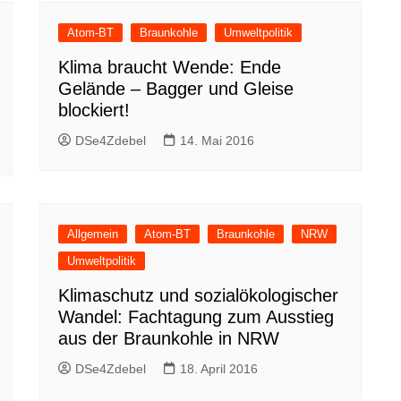
Atom-BT
Braunkohle
Umweltpolitik
Klima braucht Wende: Ende
Gelände – Bagger und Gleise
blockiert!
DSe4Zdebel
14. Mai 2016
Allgemein
Atom-BT
Braunkohle
NRW
Umweltpolitik
Klimaschutz und sozialökologischer
Wandel: Fachtagung zum Ausstieg
aus der Braunkohle in NRW
DSe4Zdebel
18. April 2016