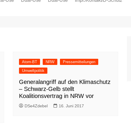
al-Use
Dual-Use
Dual-Use
Impr./Kontakt/D-Schutz
Oeko-Sozial
Datenschutz
Ver.di
IG Metall
Atom-BT
NRW
Pressemitteilungen
Umweltpolitik
Generalangriff auf den Klimaschutz
– Schwarz-Gelb stellt
Koalitionsvertrag in NRW vor
DSe4Zdebel
16. Juni 2017