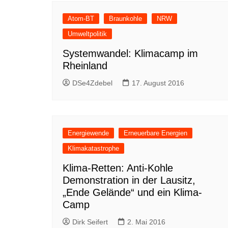
Atom-BT
Braunkohle
NRW
Umweltpolitik
Systemwandel: Klimacamp im
Rheinland
DSe4Zdebel
17. August 2016
Energiewende
Erneuerbare Energien
Klimakatastrophe
Klima-Retten: Anti-Kohle
Demonstration in der Lausitz,
„Ende Gelände“ und ein Klima-
Camp
Dirk Seifert
2. Mai 2016