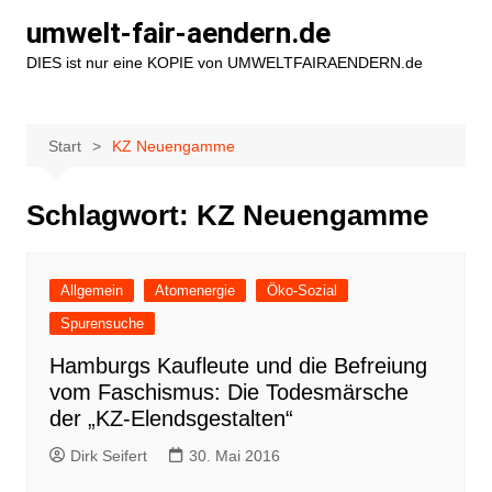
Zum
umwelt-fair-aendern.de
Inhalt
DIES ist nur eine KOPIE von UMWELTFAIRAENDERN.de
springen
Start
KZ Neuengamme
Schlagwort:
KZ Neuengamme
Allgemein
Atomenergie
Öko-Sozial
Spurensuche
Hamburgs Kaufleute und die Befreiung
vom Faschismus: Die Todesmärsche
der „KZ-Elendsgestalten“
Dirk Seifert
30. Mai 2016