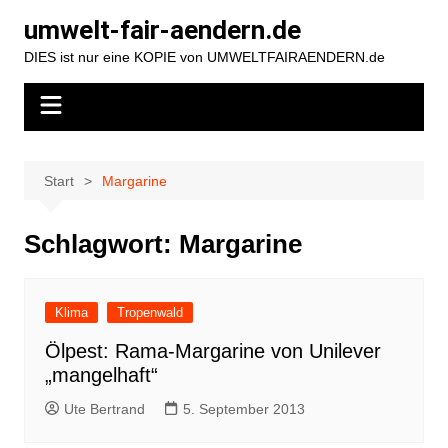
Zum
umwelt-fair-aendern.de
Inhalt
DIES ist nur eine KOPIE von UMWELTFAIRAENDERN.de
springen
Start
Margarine
Schlagwort:
Margarine
Klima
Tropenwald
Ölpest: Rama-Margarine von Unilever
„mangelhaft“
Ute Bertrand
5. September 2013