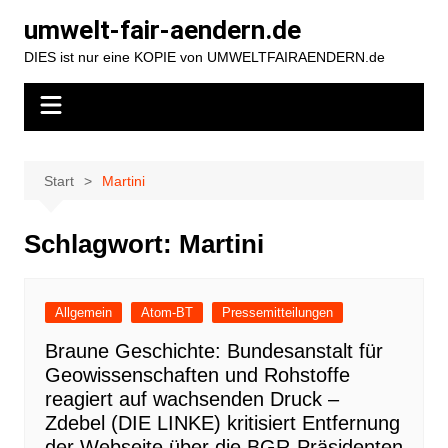
Zum
umwelt-fair-aendern.de
Inhalt
DIES ist nur eine KOPIE von UMWELTFAIRAENDERN.de
springen
Start
Martini
Schlagwort:
Martini
Allgemein
Atom-BT
Pressemitteilungen
Braune Geschichte: Bundesanstalt für
Geowissenschaften und Rohstoffe
reagiert auf wachsenden Druck –
Zdebel (DIE LINKE) kritisiert Entfernung
der Webseite über die BGR-Präsidenten