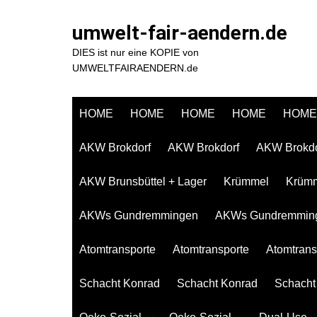
Zum
Inhalt
umwelt-fair-aendern.de
springen
DIES ist nur eine KOPIE von
UMWELTFAIRAENDERN.de
HOME
HOME
HOME
HOME
HOME
AKW Brokdorf
AKW Brokdorf
AKW Brokdo
AKW Brunsbüttel + Lager
Krümmel
Krüm
AKWs Gundremmingen
AKWs Gundremmin
Atomtransporte
Atomtransporte
Atomtrans
Schacht Konrad
Schacht Konrad
Schacht