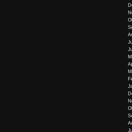
D
N
O
S
A
J
J
M
A
M
F
J
D
N
O
S
A
J