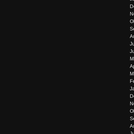
D
N
O
S
A
J
J
M
A
M
F
J
D
N
O
S
A
J