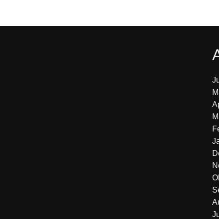
J
M
A
M
F
J
D
N
O
S
A
J