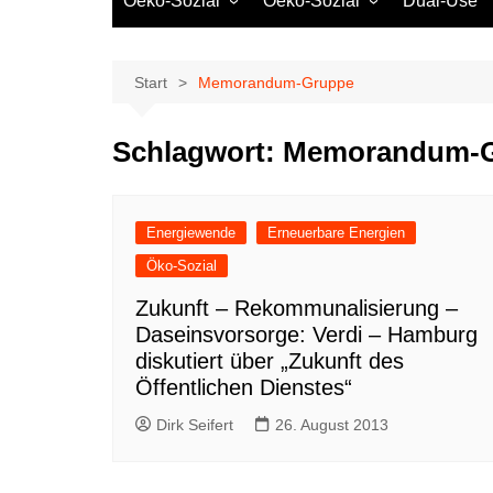
Oeko-Sozial
Oeko-Sozial
Dual-Use
Rekommunalisierung
Rekommunalisierung
Arbeitsplätze
Arbeitsplätze
Start
Memorandum-Gruppe
Gewerkschaften + Energie
Gewerkschaften + Energie
Ver.di
Schlagwort:
Memorandum-
IG Metall
Energiewende
Erneuerbare Energien
Öko-Sozial
Zukunft – Rekommunalisierung –
Daseinsvorsorge: Verdi – Hamburg
diskutiert über „Zukunft des
Öffentlichen Dienstes“
Dirk Seifert
26. August 2013