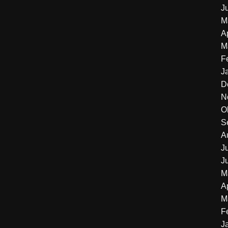
J
M
A
M
F
J
D
N
O
S
A
J
J
M
A
M
F
J