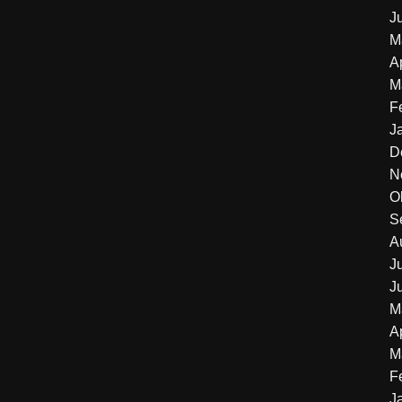
J
M
A
M
F
J
D
N
O
S
A
J
J
M
A
M
F
J