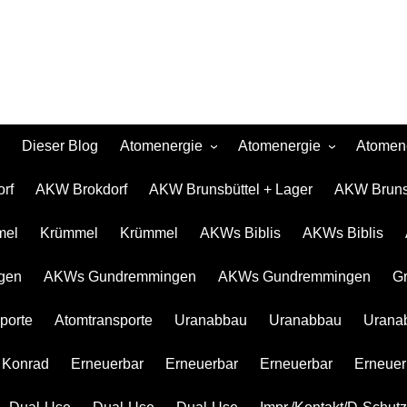
Dieser Blog
Atomenergie
Atomenergie
Atomen
Atomkraftwerke
Atomkraftwerke
AKW Brokdor
Atomkr
rf
AKW Brokdorf
AKW Brunsbüttel + Lager
AKW Brunsb
Urananreicherung/Urenco
AKW Brunsbüt
Uranan
mel
Krümmel
Krümmel
AKWs Biblis
AKWs Biblis
Atommüll
Krümmel
Atommü
Rohstoffe und Konflikte
AKWs Biblis
Rohstof
gen
AKWs Gundremmingen
AKWs Gundremmingen
G
Atomkonzerne
AKWs Gundr
Atomko
porte
Atomtransporte
Uranabbau
Uranabbau
Urana
Erneuerbar
Gronau
Erneue
Atomtranspor
 Konrad
Erneuerbar
Erneuerbar
Erneuerbar
Erneuer
Uranabbau