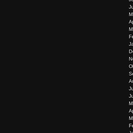
J
M
A
M
F
J
D
N
O
S
A
J
J
M
A
M
F