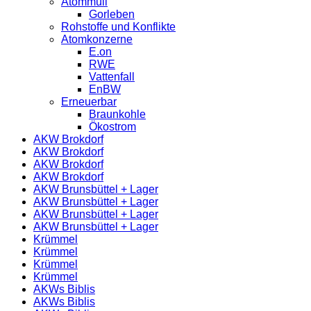
Atommüll
Gorleben
Rohstoffe und Konflikte
Atomkonzerne
E.on
RWE
Vattenfall
EnBW
Erneuerbar
Braunkohle
Ökostrom
AKW Brokdorf
AKW Brokdorf
AKW Brokdorf
AKW Brokdorf
AKW Brunsbüttel + Lager
AKW Brunsbüttel + Lager
AKW Brunsbüttel + Lager
AKW Brunsbüttel + Lager
Krümmel
Krümmel
Krümmel
Krümmel
AKWs Biblis
AKWs Biblis