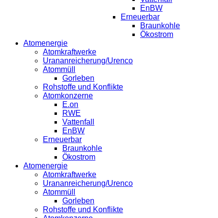
EnBW
Erneuerbar
Braunkohle
Ökostrom
Atomenergie
Atomkraftwerke
Urananreicherung/Urenco
Atommüll
Gorleben
Rohstoffe und Konflikte
Atomkonzerne
E.on
RWE
Vattenfall
EnBW
Erneuerbar
Braunkohle
Ökostrom
Atomenergie
Atomkraftwerke
Urananreicherung/Urenco
Atommüll
Gorleben
Rohstoffe und Konflikte