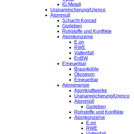
IG Metall
Urananreicherung/Urenco
Atommüll
Schacht Konrad
Gorleben
Rohstoffe und Konflikte
Atomkonzerne
E.on
RWE
Vattenfall
EnBW
Erneuerbar
Braunkohle
Ökostrom
Erneuerbar
Atomenergie
Atomkraftwerke
Urananreicherung/Urenco
Atommüll
Gorleben
Rohstoffe und Konflikte
Atomkonzerne
E.on
RWE
Vattenfall