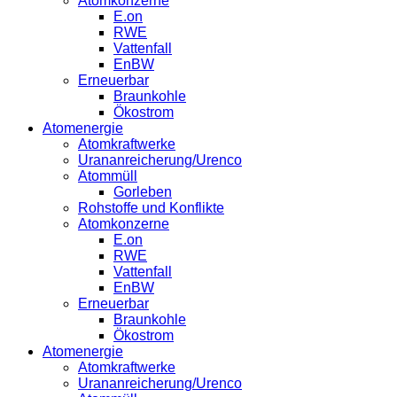
Atomkonzerne
E.on
RWE
Vattenfall
EnBW
Erneuerbar
Braunkohle
Ökostrom
Atomenergie
Atomkraftwerke
Urananreicherung/Urenco
Atommüll
Gorleben
Rohstoffe und Konflikte
Atomkonzerne
E.on
RWE
Vattenfall
EnBW
Erneuerbar
Braunkohle
Ökostrom
Atomenergie
Atomkraftwerke
Urananreicherung/Urenco