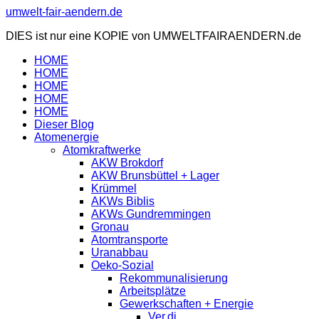
Zum
umwelt-fair-aendern.de
Inhalt
DIES ist nur eine KOPIE von UMWELTFAIRAENDERN.de
springen
HOME
HOME
HOME
HOME
HOME
Dieser Blog
Atomenergie
Atomkraftwerke
AKW Brokdorf
AKW Brunsbüttel + Lager
Krümmel
AKWs Biblis
AKWs Gundremmingen
Gronau
Atomtransporte
Uranabbau
Oeko-Sozial
Rekommunalisierung
Arbeitsplätze
Gewerkschaften + Energie
Ver.di