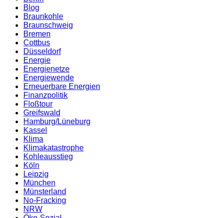
Blog
Braunkohle
Braunschweig
Bremen
Cottbus
Düsseldorf
Energie
Energienetze
Energiewende
Erneuerbare Energien
Finanzpolitik
Floßtour
Greifswald
Hamburg/Lüneburg
Kassel
Klima
Klimakatastrophe
Kohleausstieg
Köln
Leipzig
München
Münsterland
No-Fracking
NRW
Öko-Sozial