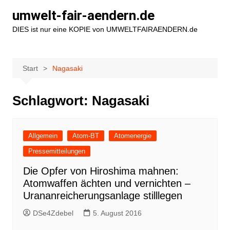
Zum
umwelt-fair-aendern.de
Inhalt
DIES ist nur eine KOPIE von UMWELTFAIRAENDERN.de
springen
Start
Nagasaki
Schlagwort:
Nagasaki
Allgemein
Atom-BT
Atomenergie
Pressemitteilungen
Die Opfer von Hiroshima mahnen:
Atomwaffen ächten und vernichten –
Urananreicherungsanlage stilllegen
DSe4Zdebel
5. August 2016