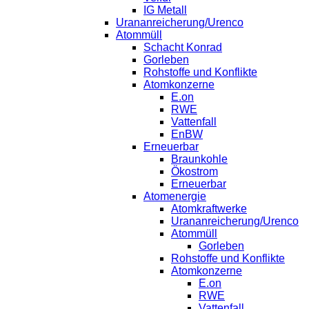
IG Metall
Urananreicherung/Urenco
Atommüll
Schacht Konrad
Gorleben
Rohstoffe und Konflikte
Atomkonzerne
E.on
RWE
Vattenfall
EnBW
Erneuerbar
Braunkohle
Ökostrom
Erneuerbar
Atomenergie
Atomkraftwerke
Urananreicherung/Urenco
Atommüll
Gorleben
Rohstoffe und Konflikte
Atomkonzerne
E.on
RWE
Vattenfall