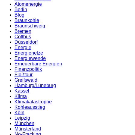
Atomenergie
Berlin
Blog
Braunkohle
Braunschweig
Bremen
Cottbus
Düsseldorf
Energie
Energienetze
Energiewende
Erneuerbare Energien
Finanzpolitik
Floßtour
Greifswald
Hamburg/Lüneburg
Kassel
Klima
Klimakatastrophe
Kohleausstieg
Köln
Leipzig
München
Münsterland
No-Fracking