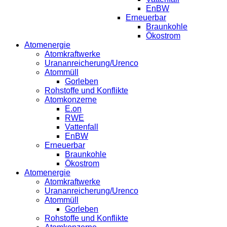
EnBW
Erneuerbar
Braunkohle
Ökostrom
Atomenergie
Atomkraftwerke
Urananreicherung/Urenco
Atommüll
Gorleben
Rohstoffe und Konflikte
Atomkonzerne
E.on
RWE
Vattenfall
EnBW
Erneuerbar
Braunkohle
Ökostrom
Atomenergie
Atomkraftwerke
Urananreicherung/Urenco
Atommüll
Gorleben
Rohstoffe und Konflikte