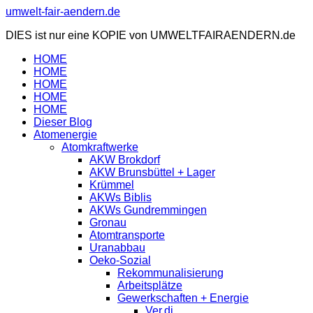
Zum
umwelt-fair-aendern.de
Inhalt
DIES ist nur eine KOPIE von UMWELTFAIRAENDERN.de
springen
HOME
HOME
HOME
HOME
HOME
Dieser Blog
Atomenergie
Atomkraftwerke
AKW Brokdorf
AKW Brunsbüttel + Lager
Krümmel
AKWs Biblis
AKWs Gundremmingen
Gronau
Atomtransporte
Uranabbau
Oeko-Sozial
Rekommunalisierung
Arbeitsplätze
Gewerkschaften + Energie
Ver.di