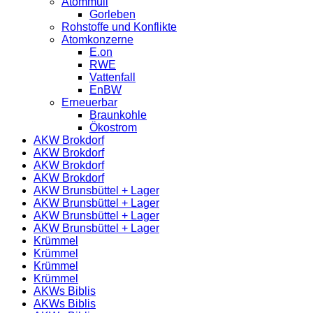
Atommüll
Gorleben
Rohstoffe und Konflikte
Atomkonzerne
E.on
RWE
Vattenfall
EnBW
Erneuerbar
Braunkohle
Ökostrom
AKW Brokdorf
AKW Brokdorf
AKW Brokdorf
AKW Brokdorf
AKW Brunsbüttel + Lager
AKW Brunsbüttel + Lager
AKW Brunsbüttel + Lager
AKW Brunsbüttel + Lager
Krümmel
Krümmel
Krümmel
Krümmel
AKWs Biblis
AKWs Biblis