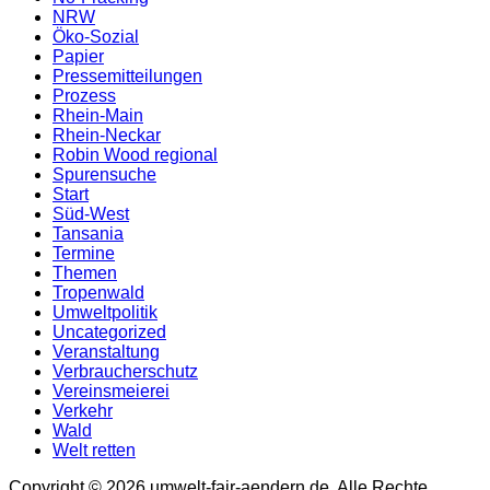
NRW
Öko-Sozial
Papier
Pressemitteilungen
Prozess
Rhein-Main
Rhein-Neckar
Robin Wood regional
Spurensuche
Start
Süd-West
Tansania
Termine
Themen
Tropenwald
Umweltpolitik
Uncategorized
Veranstaltung
Verbraucherschutz
Vereinsmeierei
Verkehr
Wald
Welt retten
Copyright © 2026 umwelt-fair-aendern.de. Alle Rechte