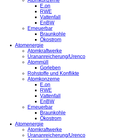
Atomkonzerne
E.on
RWE
Vattenfall
EnBW
Erneuerbar
Braunkohle
Ökostrom
Atomenergie
Atomkraftwerke
Urananreicherung/Urenco
Atommüll
Gorleben
Rohstoffe und Konflikte
Atomkonzerne
E.on
RWE
Vattenfall
EnBW
Erneuerbar
Braunkohle
Ökostrom
Atomenergie
Atomkraftwerke
Urananreicherung/Urenco