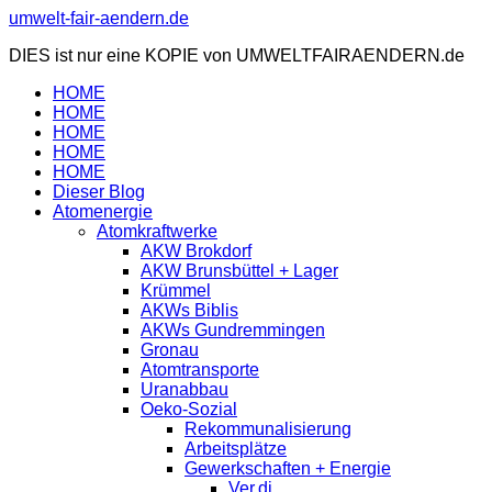
Zum
umwelt-fair-aendern.de
Inhalt
DIES ist nur eine KOPIE von UMWELTFAIRAENDERN.de
springen
HOME
HOME
HOME
HOME
HOME
Dieser Blog
Atomenergie
Atomkraftwerke
AKW Brokdorf
AKW Brunsbüttel + Lager
Krümmel
AKWs Biblis
AKWs Gundremmingen
Gronau
Atomtransporte
Uranabbau
Oeko-Sozial
Rekommunalisierung
Arbeitsplätze
Gewerkschaften + Energie
Ver.di