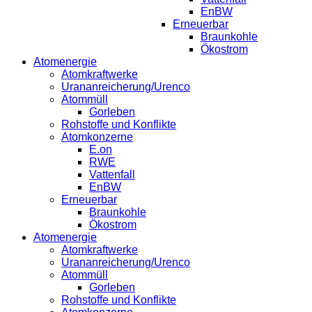
EnBW
Erneuerbar
Braunkohle
Ökostrom
Atomenergie
Atomkraftwerke
Urananreicherung/Urenco
Atommüll
Gorleben
Rohstoffe und Konflikte
Atomkonzerne
E.on
RWE
Vattenfall
EnBW
Erneuerbar
Braunkohle
Ökostrom
Atomenergie
Atomkraftwerke
Urananreicherung/Urenco
Atommüll
Gorleben
Rohstoffe und Konflikte