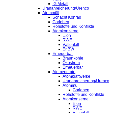
IG Metall
Urananreicherung/Urenco
Atommüll
Schacht Konrad
Gorleben
Rohstoffe und Konflikte
Atomkonzerne
E.on
RWE
Vattenfall
EnBW
Erneuerbar
Braunkohle
Ökostrom
Erneuerbar
Atomenergie
Atomkraftwerke
Urananreicherung/Urenco
Atommüll
Gorleben
Rohstoffe und Konflikte
Atomkonzerne
E.on
RWE
Vattenfall