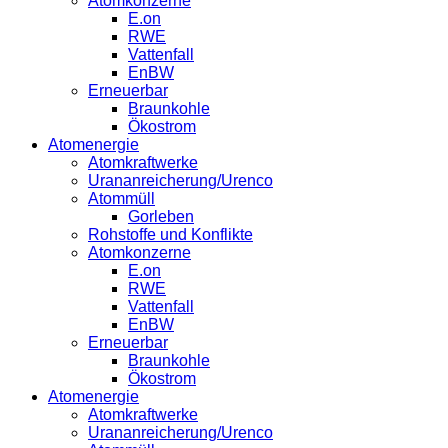
Atomkonzerne
E.on
RWE
Vattenfall
EnBW
Erneuerbar
Braunkohle
Ökostrom
Atomenergie
Atomkraftwerke
Urananreicherung/Urenco
Atommüll
Gorleben
Rohstoffe und Konflikte
Atomkonzerne
E.on
RWE
Vattenfall
EnBW
Erneuerbar
Braunkohle
Ökostrom
Atomenergie
Atomkraftwerke
Urananreicherung/Urenco