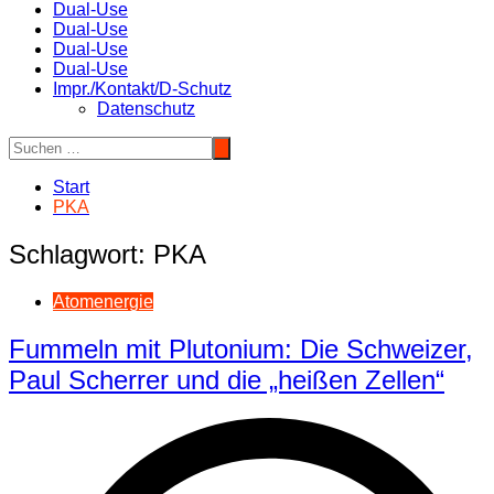
Dual-Use
Dual-Use
Dual-Use
Dual-Use
Impr./Kontakt/D-Schutz
Datenschutz
Start
PKA
Schlagwort:
PKA
Atomenergie
Fummeln mit Plutonium: Die Schweizer,
Paul Scherrer und die „heißen Zellen“