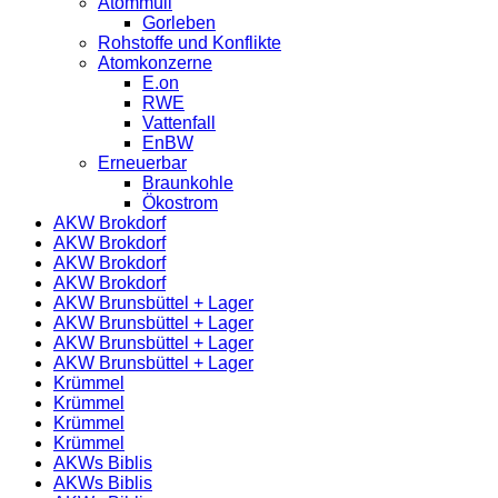
Atommüll
Gorleben
Rohstoffe und Konflikte
Atomkonzerne
E.on
RWE
Vattenfall
EnBW
Erneuerbar
Braunkohle
Ökostrom
AKW Brokdorf
AKW Brokdorf
AKW Brokdorf
AKW Brokdorf
AKW Brunsbüttel + Lager
AKW Brunsbüttel + Lager
AKW Brunsbüttel + Lager
AKW Brunsbüttel + Lager
Krümmel
Krümmel
Krümmel
Krümmel
AKWs Biblis
AKWs Biblis