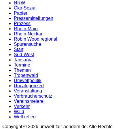
NRW
Öko-Sozial
Papier
Pressemitteilungen
Prozess
Rhein-Main
Rhein-Neckar
Robin Wood regional
Spurensuche
Start
Süd-West
Tansania
Termine
Themen
Tropenwald
Umweltpolitik
Uncategorized
Veranstaltung
Verbraucherschutz
Vereinsmeierei
Verkehr
Wald
Welt retten
Copyright © 2026 umwelt-fair-aendern.de. Alle Rechte