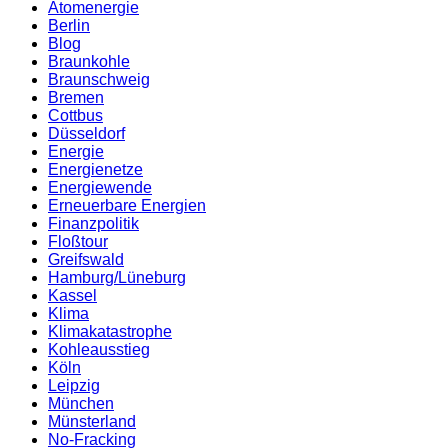
Atomenergie
Berlin
Blog
Braunkohle
Braunschweig
Bremen
Cottbus
Düsseldorf
Energie
Energienetze
Energiewende
Erneuerbare Energien
Finanzpolitik
Floßtour
Greifswald
Hamburg/Lüneburg
Kassel
Klima
Klimakatastrophe
Kohleausstieg
Köln
Leipzig
München
Münsterland
No-Fracking