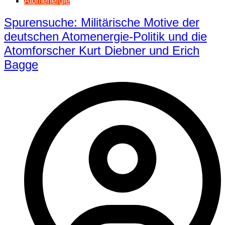
Atomenergie
Spurensuche: Militärische Motive der
deutschen Atomenergie-Politik und die
Atomforscher Kurt Diebner und Erich
Bagge