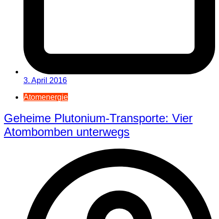
3. April 2016
Atomenergie
Geheime Plutonium-Transporte: Vier
Atombomben unterwegs