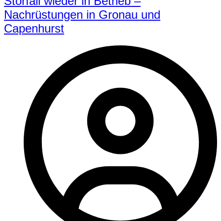
Störfall wieder in Betrieb –
Nachrüstungen in Gronau und
Capenhurst