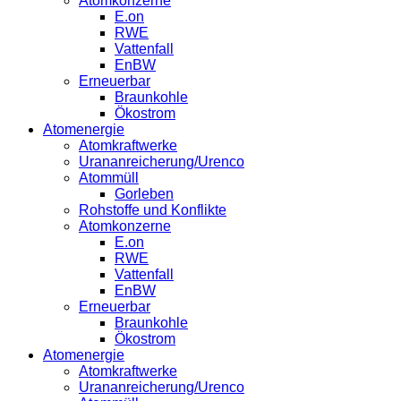
Atomkonzerne
E.on
RWE
Vattenfall
EnBW
Erneuerbar
Braunkohle
Ökostrom
Atomenergie
Atomkraftwerke
Urananreicherung/Urenco
Atommüll
Gorleben
Rohstoffe und Konflikte
Atomkonzerne
E.on
RWE
Vattenfall
EnBW
Erneuerbar
Braunkohle
Ökostrom
Atomenergie
Atomkraftwerke
Urananreicherung/Urenco