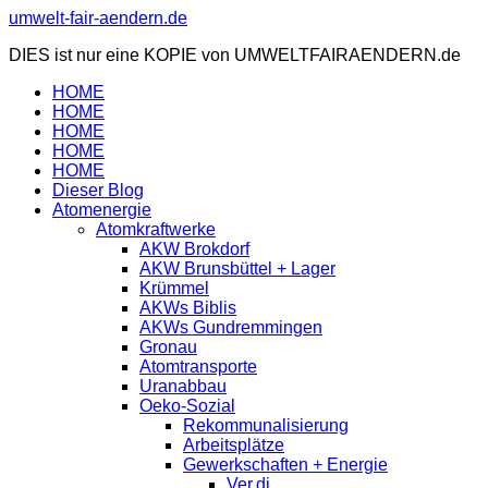
Zum
umwelt-fair-aendern.de
Inhalt
DIES ist nur eine KOPIE von UMWELTFAIRAENDERN.de
springen
HOME
HOME
HOME
HOME
HOME
Dieser Blog
Atomenergie
Atomkraftwerke
AKW Brokdorf
AKW Brunsbüttel + Lager
Krümmel
AKWs Biblis
AKWs Gundremmingen
Gronau
Atomtransporte
Uranabbau
Oeko-Sozial
Rekommunalisierung
Arbeitsplätze
Gewerkschaften + Energie
Ver.di