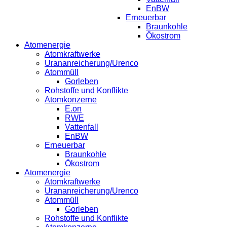
EnBW
Erneuerbar
Braunkohle
Ökostrom
Atomenergie
Atomkraftwerke
Urananreicherung/Urenco
Atommüll
Gorleben
Rohstoffe und Konflikte
Atomkonzerne
E.on
RWE
Vattenfall
EnBW
Erneuerbar
Braunkohle
Ökostrom
Atomenergie
Atomkraftwerke
Urananreicherung/Urenco
Atommüll
Gorleben
Rohstoffe und Konflikte