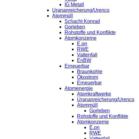
IG Metall
Urananreicherung/Urenco
Atommüll
Schacht Konrad
Gorleben
Rohstoffe und Konflikte
Atomkonzerne
E.on
RWE
Vattenfall
EnBW
Erneuerbar
Braunkohle
Ökostrom
Erneuerbar
Atomenergie
Atomkraftwerke
Urananreicherung/Urenco
Atommüll
Gorleben
Rohstoffe und Konflikte
Atomkonzerne
E.on
RWE
Vattenfall