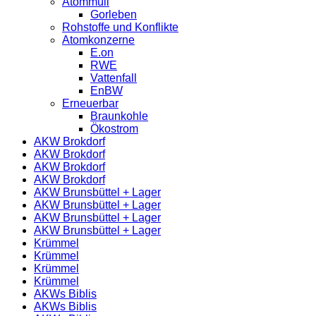
Atommüll
Gorleben
Rohstoffe und Konflikte
Atomkonzerne
E.on
RWE
Vattenfall
EnBW
Erneuerbar
Braunkohle
Ökostrom
AKW Brokdorf
AKW Brokdorf
AKW Brokdorf
AKW Brokdorf
AKW Brunsbüttel + Lager
AKW Brunsbüttel + Lager
AKW Brunsbüttel + Lager
AKW Brunsbüttel + Lager
Krümmel
Krümmel
Krümmel
Krümmel
AKWs Biblis
AKWs Biblis