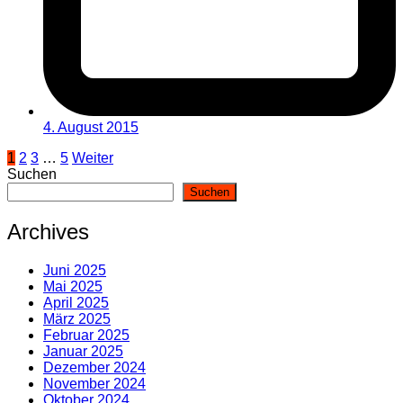
4. August 2015
Seitennummerierung
1
2
3
…
5
Weiter
Suchen
der
Suchen
Beiträge
Archives
Juni 2025
Mai 2025
April 2025
März 2025
Februar 2025
Januar 2025
Dezember 2024
November 2024
Oktober 2024