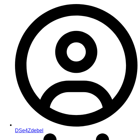
DSe4Zdebel