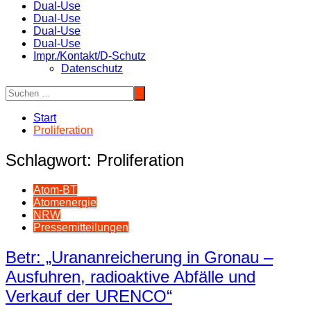
Dual-Use
Dual-Use
Dual-Use
Dual-Use
Impr./Kontakt/D-Schutz
Datenschutz
Start
Proliferation
Schlagwort:
Proliferation
Atom-BT
Atomenergie
NRW
Pressemitteilungen
Betr: „Urananreicherung in Gronau –
Ausfuhren, radioaktive Abfälle und
Verkauf der URENCO“