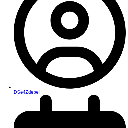
DSe4Zdebel