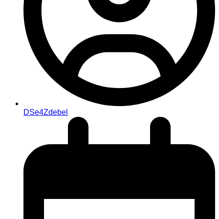
DSe4Zdebel