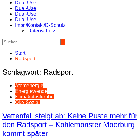
Dual-Use
Dual-Use
Dual-Use
Dual-Use
Impr./Kontakt/D-Schutz
Datenschutz
Start
Radsport
Schlagwort:
Radsport
Atomenergie
Energiewende
Klimakatastrophe
Öko-Sozial
Vattenfall steigt ab: Keine Puste mehr für
den Radsport – Kohlemonster Moorburg
kommt später