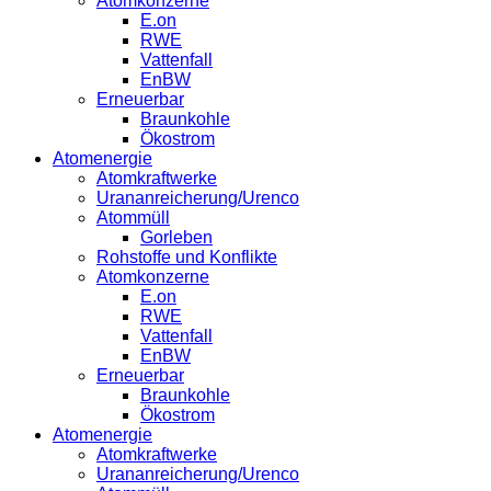
Atomkonzerne
E.on
RWE
Vattenfall
EnBW
Erneuerbar
Braunkohle
Ökostrom
Atomenergie
Atomkraftwerke
Urananreicherung/Urenco
Atommüll
Gorleben
Rohstoffe und Konflikte
Atomkonzerne
E.on
RWE
Vattenfall
EnBW
Erneuerbar
Braunkohle
Ökostrom
Atomenergie
Atomkraftwerke
Urananreicherung/Urenco