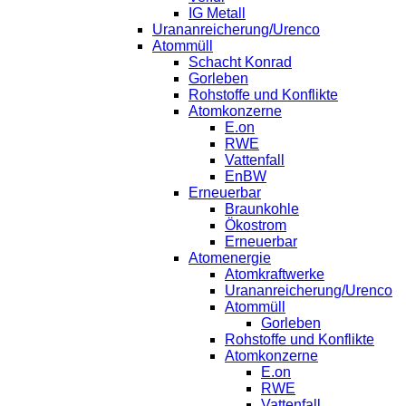
IG Metall
Urananreicherung/Urenco
Atommüll
Schacht Konrad
Gorleben
Rohstoffe und Konflikte
Atomkonzerne
E.on
RWE
Vattenfall
EnBW
Erneuerbar
Braunkohle
Ökostrom
Erneuerbar
Atomenergie
Atomkraftwerke
Urananreicherung/Urenco
Atommüll
Gorleben
Rohstoffe und Konflikte
Atomkonzerne
E.on
RWE
Vattenfall