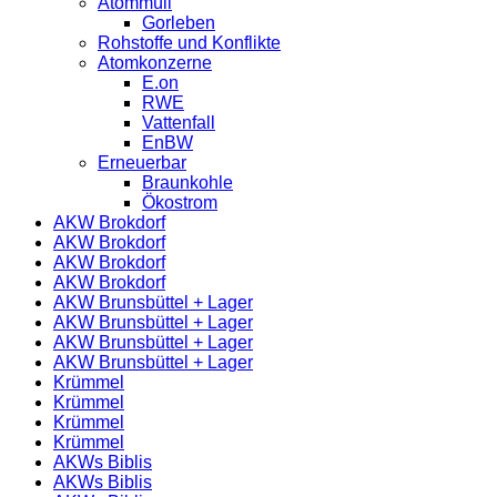
Atommüll
Gorleben
Rohstoffe und Konflikte
Atomkonzerne
E.on
RWE
Vattenfall
EnBW
Erneuerbar
Braunkohle
Ökostrom
AKW Brokdorf
AKW Brokdorf
AKW Brokdorf
AKW Brokdorf
AKW Brunsbüttel + Lager
AKW Brunsbüttel + Lager
AKW Brunsbüttel + Lager
AKW Brunsbüttel + Lager
Krümmel
Krümmel
Krümmel
Krümmel
AKWs Biblis
AKWs Biblis