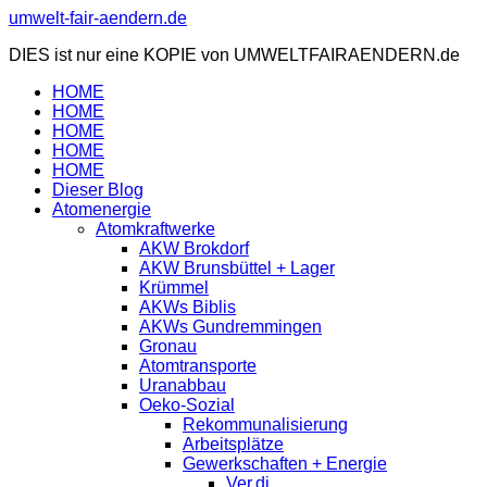
Zum
umwelt-fair-aendern.de
Inhalt
DIES ist nur eine KOPIE von UMWELTFAIRAENDERN.de
springen
HOME
HOME
HOME
HOME
HOME
Dieser Blog
Atomenergie
Atomkraftwerke
AKW Brokdorf
AKW Brunsbüttel + Lager
Krümmel
AKWs Biblis
AKWs Gundremmingen
Gronau
Atomtransporte
Uranabbau
Oeko-Sozial
Rekommunalisierung
Arbeitsplätze
Gewerkschaften + Energie
Ver.di