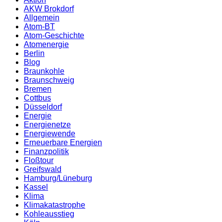
AKW Brokdorf
Allgemein
Atom-BT
Atom-Geschichte
Atomenergie
Berlin
Blog
Braunkohle
Braunschweig
Bremen
Cottbus
Düsseldorf
Energie
Energienetze
Energiewende
Erneuerbare Energien
Finanzpolitik
Floßtour
Greifswald
Hamburg/Lüneburg
Kassel
Klima
Klimakatastrophe
Kohleausstieg