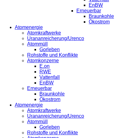
EnBW
Erneuerbar
Braunkohle
Ökostrom
Atomenergie
Atomkraftwerke
Urananreicherung/Urenco
Atommüll
Gorleben
Rohstoffe und Konflikte
Atomkonzerne
E.on
RWE
Vattenfall
EnBW
Erneuerbar
Braunkohle
Ökostrom
Atomenergie
Atomkraftwerke
Urananreicherung/Urenco
Atommüll
Gorleben
Rohstoffe und Konflikte