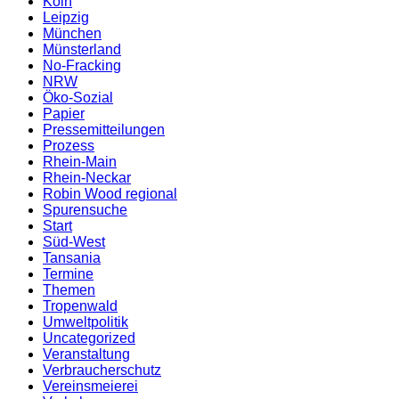
Köln
Leipzig
München
Münsterland
No-Fracking
NRW
Öko-Sozial
Papier
Pressemitteilungen
Prozess
Rhein-Main
Rhein-Neckar
Robin Wood regional
Spurensuche
Start
Süd-West
Tansania
Termine
Themen
Tropenwald
Umweltpolitik
Uncategorized
Veranstaltung
Verbraucherschutz
Vereinsmeierei