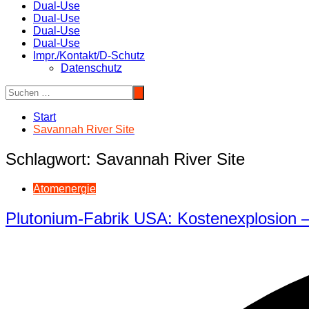
Dual-Use
Dual-Use
Dual-Use
Dual-Use
Impr./Kontakt/D-Schutz
Datenschutz
Start
Savannah River Site
Schlagwort:
Savannah River Site
Atomenergie
Plutonium-Fabrik USA: Kostenexplosion –