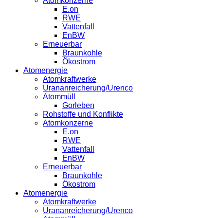
Atomkonzerne
E.on
RWE
Vattenfall
EnBW
Erneuerbar
Braunkohle
Ökostrom
Atomenergie
Atomkraftwerke
Urananreicherung/Urenco
Atommüll
Gorleben
Rohstoffe und Konflikte
Atomkonzerne
E.on
RWE
Vattenfall
EnBW
Erneuerbar
Braunkohle
Ökostrom
Atomenergie
Atomkraftwerke
Urananreicherung/Urenco