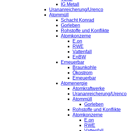
IG Metall
Urananreicherung/Urenco
Atommüll
Schacht Konrad
Gorleben
Rohstoffe und Konflikte
Atomkonzerne
E.on
RWE
Vattenfall
EnBW
Erneuerbar
Braunkohle
Ökostrom
Erneuerbar
Atomenergie
Atomkraftwerke
Urananreicherung/Urenco
Atommüll
Gorleben
Rohstoffe und Konflikte
Atomkonzerne
E.on
RWE
Vattenfall