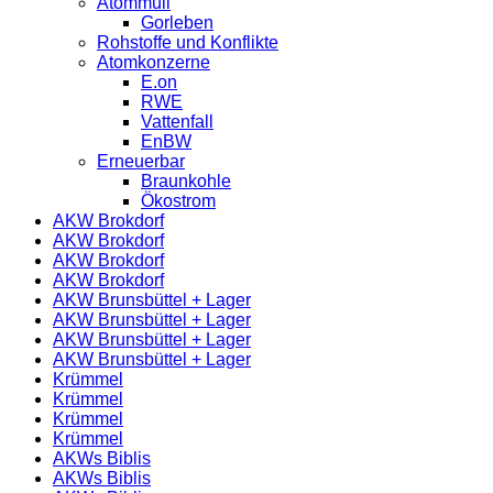
Atommüll
Gorleben
Rohstoffe und Konflikte
Atomkonzerne
E.on
RWE
Vattenfall
EnBW
Erneuerbar
Braunkohle
Ökostrom
AKW Brokdorf
AKW Brokdorf
AKW Brokdorf
AKW Brokdorf
AKW Brunsbüttel + Lager
AKW Brunsbüttel + Lager
AKW Brunsbüttel + Lager
AKW Brunsbüttel + Lager
Krümmel
Krümmel
Krümmel
Krümmel
AKWs Biblis
AKWs Biblis