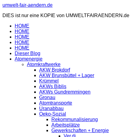
Zum
umwelt-fair-aendern.de
Inhalt
DIES ist nur eine KOPIE von UMWELTFAIRAENDERN.de
springen
HOME
HOME
HOME
HOME
HOME
Dieser Blog
Atomenergie
Atomkraftwerke
AKW Brokdorf
AKW Brunsbüttel + Lager
Krümmel
AKWs Biblis
AKWs Gundremmingen
Gronau
Atomtransporte
Uranabbau
Oeko-Sozial
Rekommunalisierung
Arbeitsplätze
Gewerkschaften + Energie
Ver.di