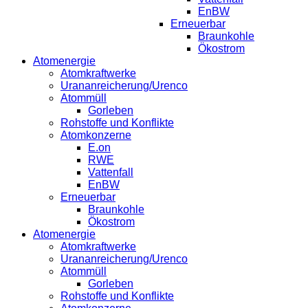
EnBW
Erneuerbar
Braunkohle
Ökostrom
Atomenergie
Atomkraftwerke
Urananreicherung/Urenco
Atommüll
Gorleben
Rohstoffe und Konflikte
Atomkonzerne
E.on
RWE
Vattenfall
EnBW
Erneuerbar
Braunkohle
Ökostrom
Atomenergie
Atomkraftwerke
Urananreicherung/Urenco
Atommüll
Gorleben
Rohstoffe und Konflikte