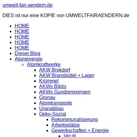
Zum
umwelt-fair-aendern.de
Inhalt
DIES ist nur eine KOPIE von UMWELTFAIRAENDERN.de
springen
HOME
HOME
HOME
HOME
HOME
Dieser Blog
Atomenergie
Atomkraftwerke
AKW Brokdorf
AKW Brunsbüttel + Lager
Krümmel
AKWs Biblis
AKWs Gundremmingen
Gronau
Atomtransporte
Uranabbau
Oeko-Sozial
Rekommunalisierung
Arbeitsplätze
Gewerkschaften + Energie
Ver.di