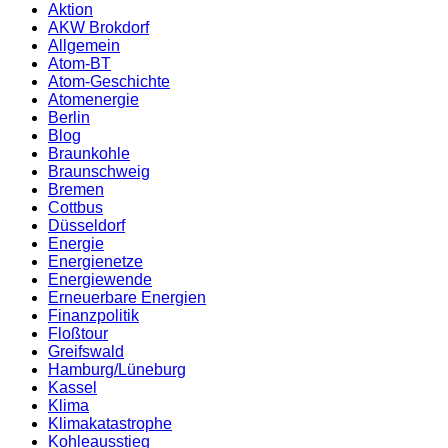
Aktion
AKW Brokdorf
Allgemein
Atom-BT
Atom-Geschichte
Atomenergie
Berlin
Blog
Braunkohle
Braunschweig
Bremen
Cottbus
Düsseldorf
Energie
Energienetze
Energiewende
Erneuerbare Energien
Finanzpolitik
Floßtour
Greifswald
Hamburg/Lüneburg
Kassel
Klima
Klimakatastrophe
Kohleausstieg