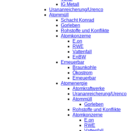
IG Metall
Urananreicherung/Urenco
Atommüll
Schacht Konrad
Gorleben
Rohstoffe und Konflikte
Atomkonzerne
E.on
RWE
Vattenfall
EnBW
Erneuerbar
Braunkohle
Ökostrom
Erneuerbar
Atomenergie
Atomkraftwerke
Urananreicherung/Urenco
Atommüll
Gorleben
Rohstoffe und Konflikte
Atomkonzerne
E.on
RWE
Vattenfall