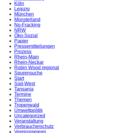
Köln
Leipzig
München
Münsterland
No-Fracking
NRW
Öko-Sozial
Papier
Pressemitteilungen
Prozess
Rhein-Main
Rhein-Neckar
Robin Wood regional
Spurensuche
Start
Süd-West
Tansania
Termine
Themen
Tropenwald
Umweltpolitik
Uncategorized
Veranstaltung
Verbraucherschutz
Vereinsmeierei