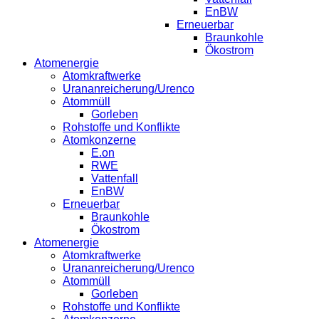
EnBW
Erneuerbar
Braunkohle
Ökostrom
Atomenergie
Atomkraftwerke
Urananreicherung/Urenco
Atommüll
Gorleben
Rohstoffe und Konflikte
Atomkonzerne
E.on
RWE
Vattenfall
EnBW
Erneuerbar
Braunkohle
Ökostrom
Atomenergie
Atomkraftwerke
Urananreicherung/Urenco
Atommüll
Gorleben
Rohstoffe und Konflikte