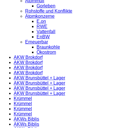
Atommüll
Gorleben
Rohstoffe und Konflikte
Atomkonzerne
E.on
RWE
Vattenfall
EnBW
Erneuerbar
Braunkohle
Ökostrom
AKW Brokdorf
AKW Brokdorf
AKW Brokdorf
AKW Brokdorf
AKW Brunsbüttel + Lager
AKW Brunsbüttel + Lager
AKW Brunsbüttel + Lager
AKW Brunsbüttel + Lager
Krümmel
Krümmel
Krümmel
Krümmel
AKWs Biblis
AKWs Biblis