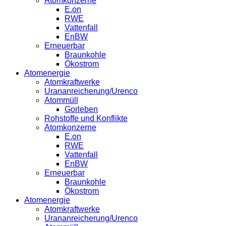
Atomkonzerne
E.on
RWE
Vattenfall
EnBW
Erneuerbar
Braunkohle
Ökostrom
Atomenergie
Atomkraftwerke
Urananreicherung/Urenco
Atommüll
Gorleben
Rohstoffe und Konflikte
Atomkonzerne
E.on
RWE
Vattenfall
EnBW
Erneuerbar
Braunkohle
Ökostrom
Atomenergie
Atomkraftwerke
Urananreicherung/Urenco