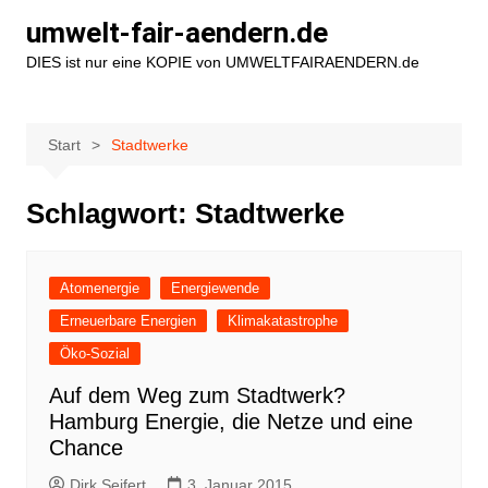
Zum
umwelt-fair-aendern.de
Inhalt
DIES ist nur eine KOPIE von UMWELTFAIRAENDERN.de
springen
Start
Stadtwerke
Schlagwort:
Stadtwerke
Atomenergie
Energiewende
Erneuerbare Energien
Klimakatastrophe
Öko-Sozial
Auf dem Weg zum Stadtwerk?
Hamburg Energie, die Netze und eine
Chance
Dirk Seifert
3. Januar 2015