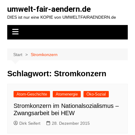
Zum
umwelt-fair-aendern.de
Inhalt
DIES ist nur eine KOPIE von UMWELTFAIRAENDERN.de
springen
Start
Stromkonzern
Schlagwort:
Stromkonzern
Atom-Geschichte
Atomenergie
Öko-Sozial
Stromkonzern im Nationalsozialismus –
Zwangsarbeit bei HEW
Dirk Seifert
28. Dezember 2015