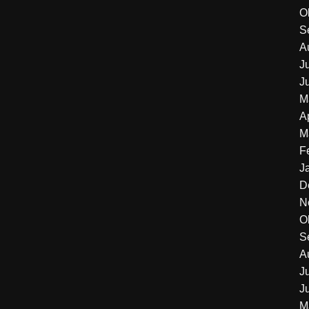
O
S
A
J
J
M
A
M
F
J
D
N
O
S
A
J
J
M