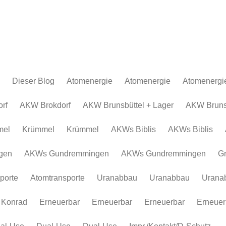
Dieser Blog
Atomenergie
Atomenergie
Atomenergi
Atomkraftwerke
Atomkraftwerke
AKW Brokdor
Atomkraftw
rf
AKW Brokdorf
AKW Brunsbüttel + Lager
AKW Brunsb
Urananreicherung/Urenco
AKW Brunsbüt
Urananreich
mel
Krümmel
Krümmel
AKWs Biblis
AKWs Biblis
Atommüll
Krümmel
Atommüll
Rohstoffe und Konflikte
AKWs Biblis
Rohstoffe un
gen
AKWs Gundremmingen
AKWs Gundremmingen
G
Atomkonzerne
AKWs Gundr
Atomkonzer
porte
Atomtransporte
Uranabbau
Uranabbau
Urana
Erneuerbar
Gronau
Erneuerbar
Atomtranspor
 Konrad
Erneuerbar
Erneuerbar
Erneuerbar
Erneuer
Uranabbau