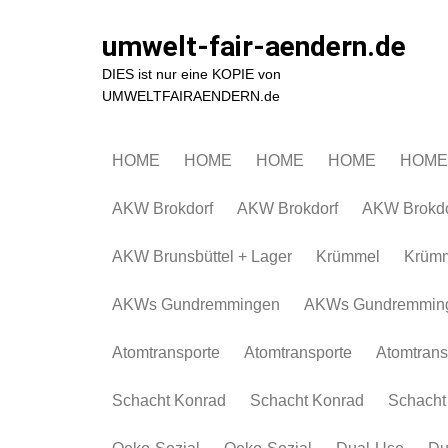
Zum
Inhalt
umwelt-fair-aendern.de
springen
DIES ist nur eine KOPIE von
UMWELTFAIRAENDERN.de
HOME
HOME
HOME
HOME
HOME
AKW Brokdorf
AKW Brokdorf
AKW Brokdo
AKW Brunsbüttel + Lager
Krümmel
Krüm
AKWs Gundremmingen
AKWs Gundremmin
Atomtransporte
Atomtransporte
Atomtrans
Schacht Konrad
Schacht Konrad
Schacht