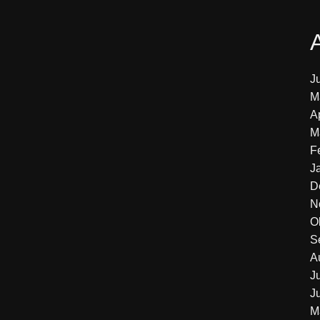
J
M
A
M
F
J
D
N
O
S
A
J
J
M