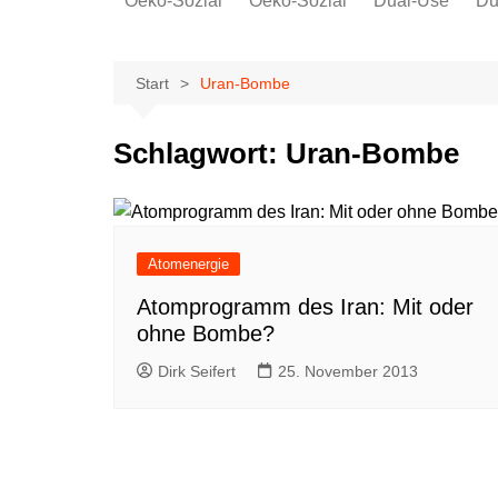
Oeko-Sozial
Oeko-Sozial
Dual-Use
Du
Rekommunalisierung
Rekommunalisierung
Arbeitsplätze
Arbeitsplätze
Start
Uran-Bombe
Gewerkschaften + Energie
Gewerkschaften + Energie
Ver.di
Schlagwort:
Uran-Bombe
IG Metall
Atomenergie
Atomprogramm des Iran: Mit oder
ohne Bombe?
Dirk Seifert
25. November 2013