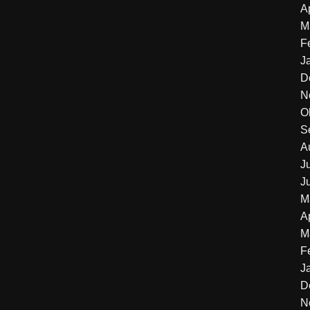
A
M
F
J
D
N
O
S
A
J
J
M
A
M
F
J
D
N