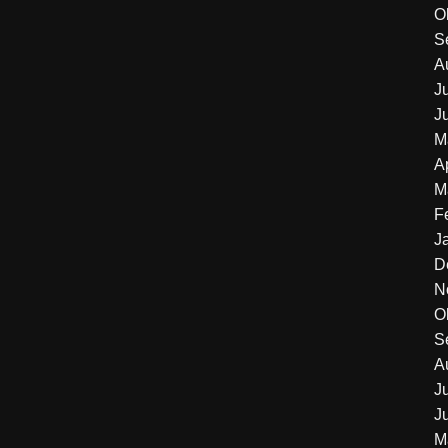
O
S
A
J
J
M
A
M
F
J
D
N
O
S
A
J
J
M