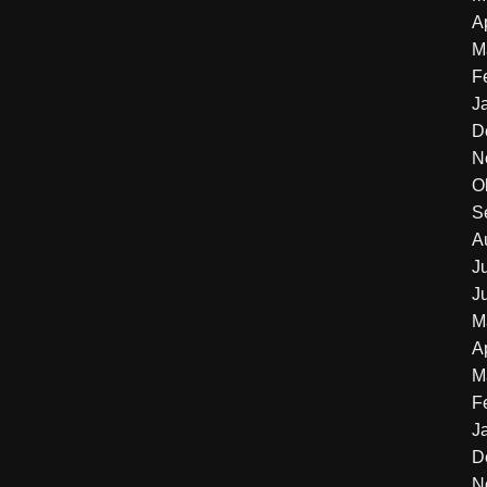
A
M
F
J
D
N
O
S
A
J
J
M
A
M
F
J
D
N