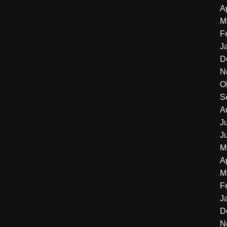
A
M
F
J
D
N
O
S
A
J
J
M
A
M
F
J
D
N