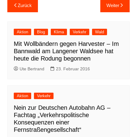
Beitragsnavigation
Zurück
Weiter
Aktion
Blog
Klima
Verkehr
Wald
Mit Wollbändern gegen Harvester – Im
Bannwald am Langener Waldsee hat
heute die Rodung begonnen
Ute Bertrand
23. Februar 2016
Aktion
Verkehr
Nein zur Deutschen Autobahn AG –
Fachtag „Verkehrspolitische
Konsequenzen einer
Fernstraßengesellschaft“